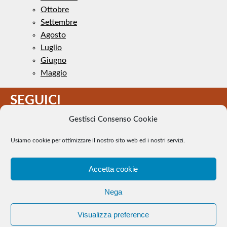
Ottobre
Settembre
Agosto
Luglio
Giugno
Maggio
SEGUICI
Gestisci Consenso Cookie
Usiamo cookie per ottimizzare il nostro sito web ed i nostri servizi.
Accetta cookie
Il Tennis a pezzi - Alcune immagini presenti nel sito sono di
Nega
pubblico dominio. Se il loro uso costituisce una violazione dei
diritti d’autore, se ne faccia comunicazione e si provvederà alla
Visualizza preference
loro rimozione. |
WEB Trieste