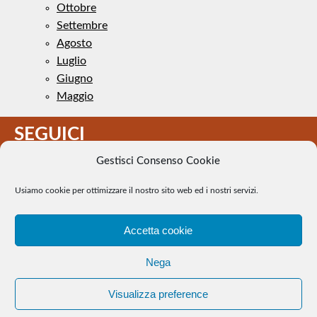
Ottobre
Settembre
Agosto
Luglio
Giugno
Maggio
SEGUICI
Gestisci Consenso Cookie
Usiamo cookie per ottimizzare il nostro sito web ed i nostri servizi.
Accetta cookie
Il Tennis a pezzi - Alcune immagini presenti nel sito sono di
Nega
pubblico dominio. Se il loro uso costituisce una violazione dei
diritti d’autore, se ne faccia comunicazione e si provvederà alla
Visualizza preference
loro rimozione. |
WEB Trieste