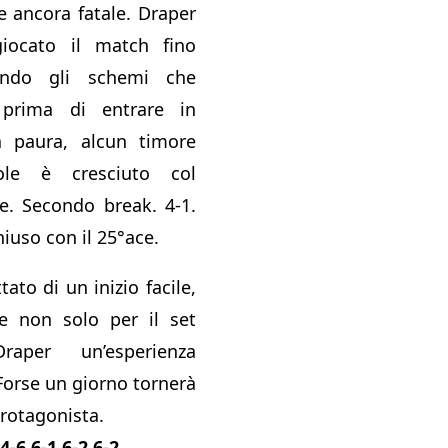
se ancora fatale. Draper
ocato il match fino
uendo gli schemi che
 prima di entrare in
 paura, alcun timore
Nole è cresciuto col
e. Secondo break. 4-1.
hiuso con il 25°ace.
tato di un inizio facile,
 e non solo per il set
aper un’esperienza
Forse un giorno tornerà
rotagonista.
-6 6-1 6-2 6-2