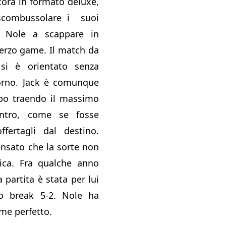
ora in formato deluxe,
scombussolare i suoi
a Nole a scappare in
terzo game. Il match da
i è orientato senza
itorno. Jack è comunque
po traendo il massimo
ntro, come se fosse
ffertagli dal destino.
nsato che la sorte non
mica. Fra qualche anno
 partita è stata per lui
ro break 5-2. Nole ha
me perfetto.