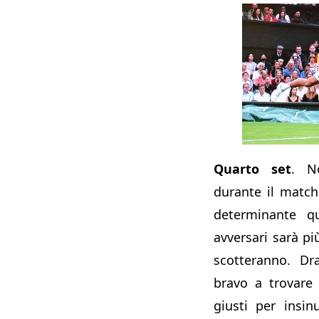
Quarto set
. N
durante il match
determinante qu
avversari sarà pi
scotteranno. D
bravo a trovare 
giusti per insin