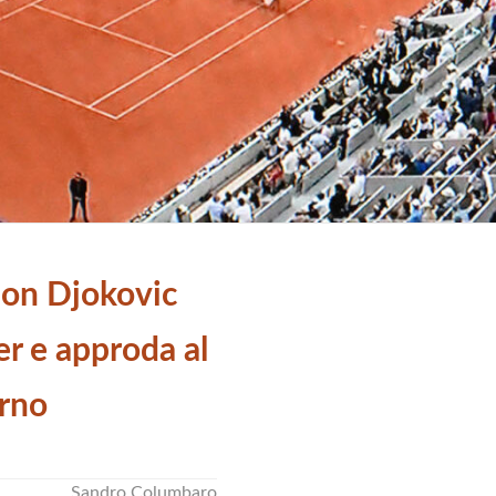
on Djokovic
r e approda al
rno
Sandro Columbaro