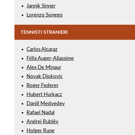
Jannik Sinner
Lorenzo Sonego
TENNISTI STRANIERI
Carlos Alcaraz
Félix Auger-Aliassime
Alex De Minaur
Novak Djokovic
Roger Federer
Hubert Hurkacz
Daniil Medvedev
Rafael Nadal
Andrej Rublëv
Holger Rune