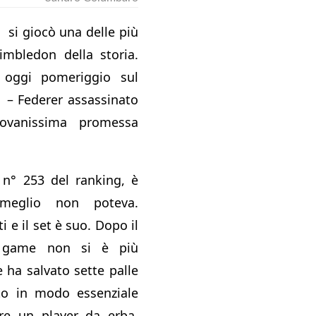
 si giocò una delle più
Wimbledon della storia.
 oggi pomeriggio sul
o – Federer assassinato
ovanissima promessa
, n° 253 del ranking, è
meglio non poteva.
 e il set è suo. Dopo il
o game non si è più
e ha salvato sette palle
to in modo essenziale
e un player da erba.