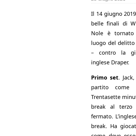
Il 14 giugno 2019
belle finali di 
Nole è tornato
luogo del delitt
– contro la gi
inglese Draper.
Primo set
. Jack
partito come 
Trentasette minuti
break al terz
fermato. L’ingles
break. Ha gioca
come deve esser