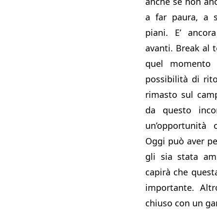
anche se non anc
a far paura, a 
piani. E’ ancor
avanti. Break al 
quel momento s
possibilità di r
rimasto sul cam
da questo inco
un’opportunità o
Oggi può aver pe
gli sia stata a
capirà che questa
importante. Alt
chiuso con un ga