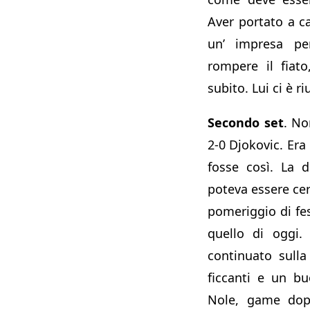
Aver portato a ca
un’ impresa per
rompere il fiato
subito. Lui ci è r
Secondo set
. No
2-0 Djokovic. Era 
fosse così. La 
poteva essere ce
pomeriggio di fes
quello di oggi
continuato sulla
ficcanti e un b
Nole, game dop