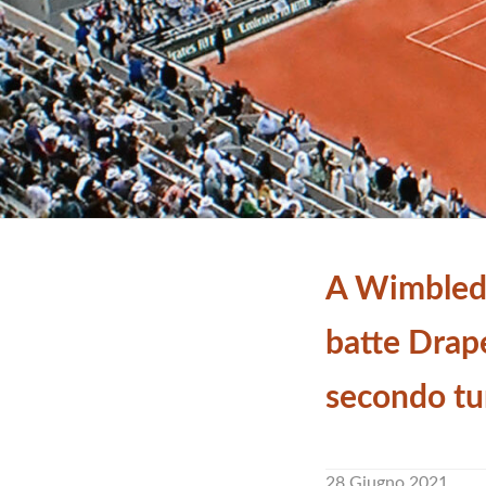
A Wimbled
batte Drape
secondo tu
28 Giugno 2021