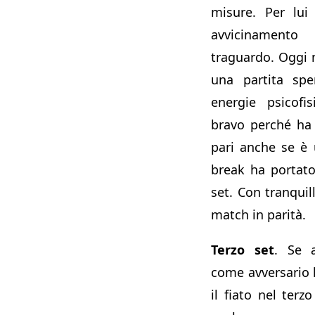
misure. Per lui
avvicinament
traguardo. Oggi 
una partita sp
energie psicofi
bravo perché ha 
pari anche se è
break ha portato
set. Con tranquill
match in parità.
Terzo set
. Se a
come avversario 
il fiato nel terz