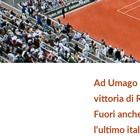
Ad Umago 
vittoria di
Fuori anche
l’ultimo ita