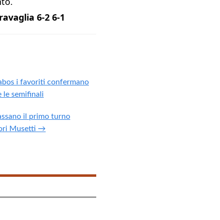
to.
avaglia 6-2 6-1
abos i favoriti confermano
 le semifinali
assano il primo turno
ori Musetti →