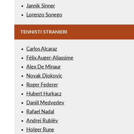
Jannik Sinner
Lorenzo Sonego
TENNISTI STRANIERI
Carlos Alcaraz
Félix Auger-Aliassime
Alex De Minaur
Novak Djokovic
Roger Federer
Hubert Hurkacz
Daniil Medvedev
Rafael Nadal
Andrej Rublëv
Holger Rune