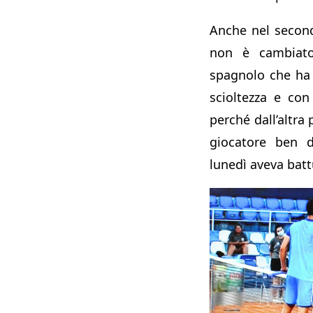
Anche nel secondo
non è cambiato
spagnolo che ha 
scioltezza e co
perché dall’altra 
giocatore ben d
lunedì aveva bat