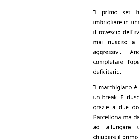
Il primo set h
imbrigliare in una
il rovescio dell’
mai riuscito a 
aggressivi. A
completare l’op
deficitario.
Il marchigiano è
un break. E’ rius
grazie a due dop
Barcellona ma dal
ad allungare u
chiudere il primo 