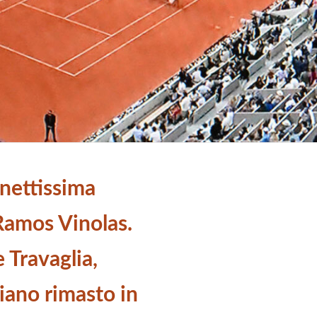
nettissima
 Ramos Vinolas.
 Travaglia,
liano rimasto in