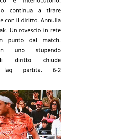
co è interlocutorio.
co continua a tirare
 con il diritto. Annulla
ak. Un rovescio in rete
n punto dal match.
con uno stupendo
di diritto chiude
e laq partita. 6-2