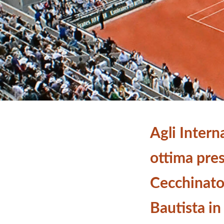
Agli Interna
ottima pres
Cecchinato
Bautista in