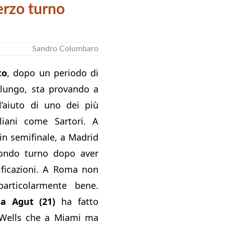
erzo turno
Sandro Columbaro
to
, dopo un periodo di
 lungo, sta provando a
ll’aiuto di uno dei più
aliani come Sartori. A
 in semifinale, a Madrid
ondo turno dopo aver
ificazioni. A Roma non
articolarmente bene.
ta Agut (21)
ha fatto
 Wells che a Miami ma