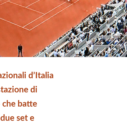
zionali d’Italia
tazione di
 che batte
 due set e