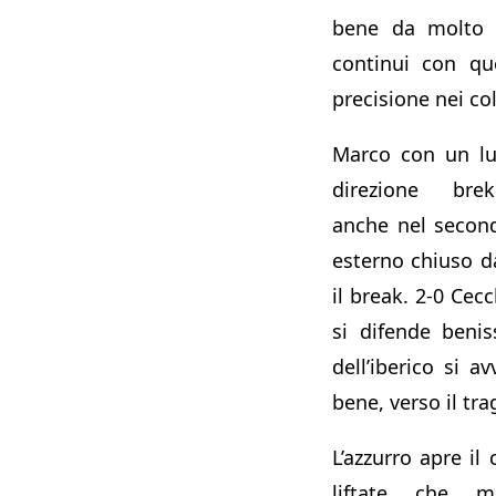
bene da molto 
continui con qu
precisione nei col
Marco con un lu
direzione bre
anche nel second
esterno chiuso 
il break. 2-0 Cec
si difende beni
dell’iberico si a
bene, verso il tr
L’azzurro apre i
liftate che me