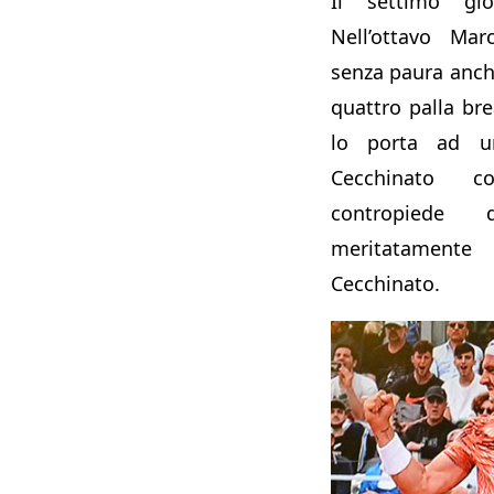
Il settimo gio
Nell’ottavo Mar
senza paura anche
quattro palla bre
lo porta ad u
Cecchinato 
contropiede 
meritatament
Cecchinato.