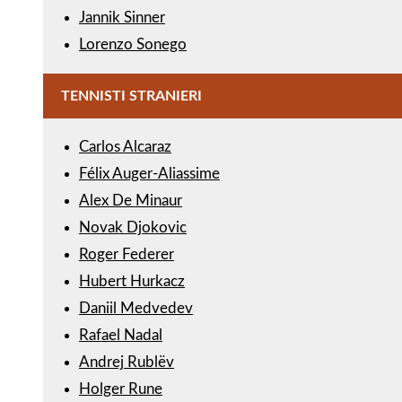
Jannik Sinner
Lorenzo Sonego
TENNISTI STRANIERI
Carlos Alcaraz
Félix Auger-Aliassime
Alex De Minaur
Novak Djokovic
Roger Federer
Hubert Hurkacz
Daniil Medvedev
Rafael Nadal
Andrej Rublëv
Holger Rune