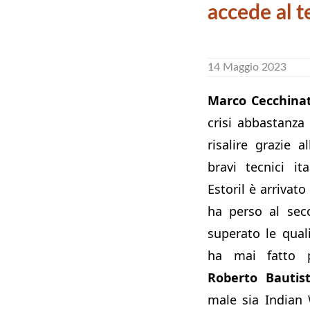
accede al t
14 Maggio 2023
Marco Cecchina
crisi abbastanza
risalire grazie a
bravi tecnici it
Estoril è arrivato
ha perso al sec
superato le qual
ha mai fatto p
Roberto Bautis
male sia Indian