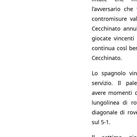
l’avversario che
contromisure va
Cecchinato annul
giocate vincenti
continua così ben
Cecchinato.
Lo spagnolo vi
servizio. Il pa
avere momenti d
lungolinea di r
diagonale di rov
sul 5-1.