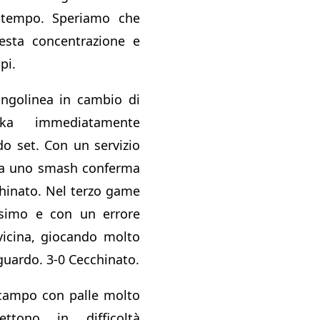
tempo. Speriamo che
esta concentrazione e
pi.
ngolinea in cambio di
kka immediatamente
o set. Con un servizio
da uno smash conferma
chinato. Nel terzo game
ssimo e con un errore
vvicina, giocando molto
aguardo. 3-0 Cecchinato.
l campo con palle molto
ttono in difficoltà