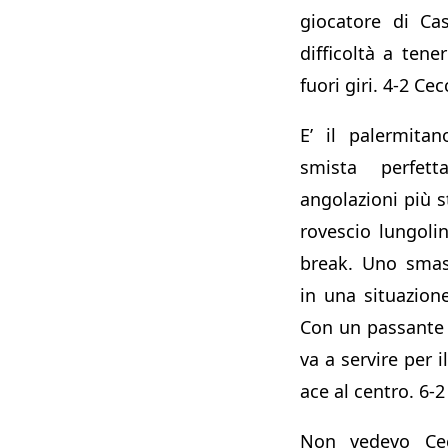
giocatore di Ca
difficoltà a tene
fuori giri. 4-2 Ce
E’ il palermita
smista perfet
angolazioni più st
rovescio lungolin
break. Uno smas
in una situazione
Con un passante 
va a servire per 
ace al centro. 6-
Non vedevo Cec