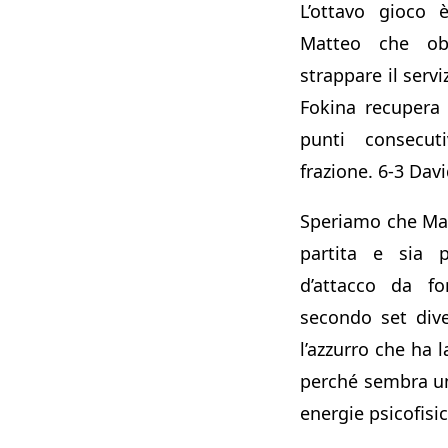
L’ottavo gioco 
Matteo che obb
strappare il serv
Fokina recupera
punti consecut
frazione. 6-3 Dav
Speriamo che Mat
partita e sia p
d’attacco da fo
secondo set div
l’azzurro che ha l
perché sembra un 
energie psicofisi