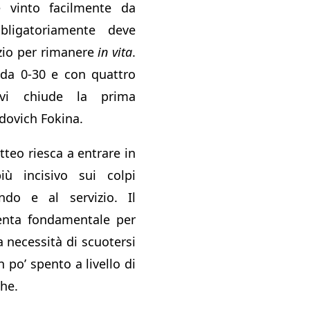
è vinto facilmente da
ligatoriamente deve
izio per rimanere
in vita
.
 da 0-30 e con quattro
ivi chiude la prima
idovich Fokina.
teo riesca a entrare in
iù incisivo sui colpi
ndo e al servizio. Il
enta fondamentale per
a necessità di scuotersi
po’ spento a livello di
che.