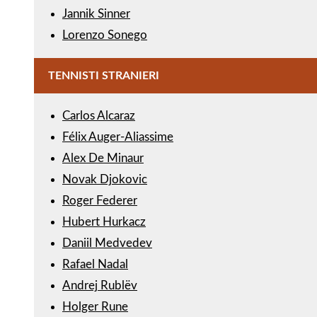
Jannik Sinner
Lorenzo Sonego
TENNISTI STRANIERI
Carlos Alcaraz
Félix Auger-Aliassime
Alex De Minaur
Novak Djokovic
Roger Federer
Hubert Hurkacz
Daniil Medvedev
Rafael Nadal
Andrej Rublëv
Holger Rune