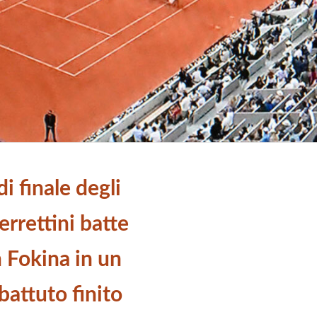
di finale degli
rrettini batte
 Fokina in un
attuto finito