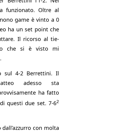
 Berrettini l’1-2. Nel
 funzionato. Oltre al
 nono game è vinto a 0
teo ha un set point che
tare. Il ricorso al tie-
lo che si è visto mi
.
 sul 4-2 Berrettini. Il
atteo adesso sta
provvisamente ha fatto
2
di questi due set. 7-6
 dall’azzurro con molta