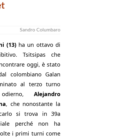
et
Sandro Columbaro
i (13)
ha un ottavo di
bitivo. Tsitsipas che
ncontrare oggi, è stato
dal colombiano Galan
minato al terzo turno
io odierno,
Alejandro
na
, che nonostante la
carlo si trova in 39a
diale perché non ha
olte i primi turni come