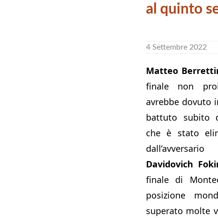
al quinto s
4 Settembre 2022
Matteo Berrettin
finale non proi
avrebbe dovuto i
battuto subito 
che è stato eli
dall’avversar
Davidovich Foki
finale di Monte
posizione mon
superato molte v