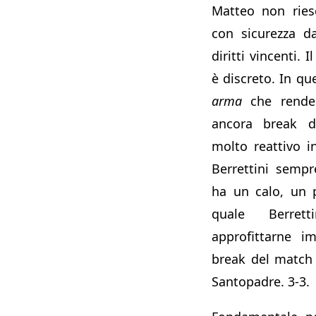
Matteo non ries
con sicurezza d
diritti vincenti. 
è discreto. In q
arma
che rende
ancora break d
molto reattivo i
Berrettini sempr
ha un calo, un 
quale Berre
approfittarne i
break del match d
Santopadre. 3-3.