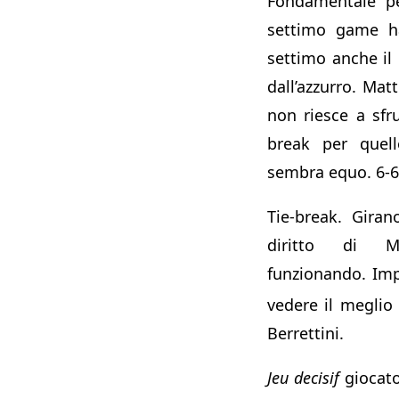
Fondamentale per
settimo game ha
settimo anche il
dall’azzurro. Mat
non riesce a sfrut
break per quel
sembra equo. 6-6
Tie-break. Girano
diritto di M
funzionando. Im
vedere il meglio 
Berrettini.
Jeu decisif
giocato