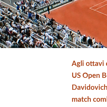
Agli ottavi 
US Open Be
Davidovich
match comb