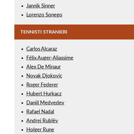
Jannik Sinner
Lorenzo Sonego
TENNISTI STRANIERI
Carlos Alcaraz
Félix Auger-Aliassime
Alex De Minaur
Novak Djokovic
Roger Federer
Hubert Hurkacz
Daniil Medvedev
Rafael Nadal
Andrej Rublëv
Holger Rune