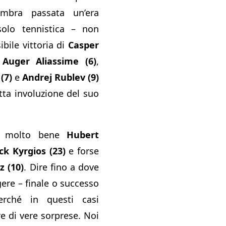
mbra passata un’era
olo tennistica – non
bile vittoria di
Casper
 Auger Aliassime (6)
,
(7)
e
Andrej Rublev (9)
tta involuzione del suo
re molto bene
Hubert
ck Kyrgios (23)
e forse
z (10)
. Dire fino a dove
ere – finale o successo
erché in questi casi
 di vere sorprese. Noi