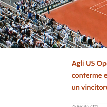
Agli US Op
conferme e 
un vincitor
26 Agosto 2022