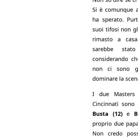
Si è comunque a
ha sperato. Pur
suoi tifosi non gl
rimasto a casa.
sarebbe stat
considerando c
non ci sono gi
dominare la scen
I due Masters
Cincinnati sono 
Busta (12)
e
B
proprio due papab
Non credo poss