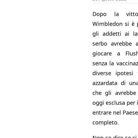
Dopo la vitt
Wimbledon si è pa
gli addetti ai l
serbo avrebbe a
giocare a Flu
senza la vaccinaz
diverse ipotesi
azzardata di u
che gli avrebbe 
oggi esclusa per i
entrare nel Paese 
completo.
Non so dire se c