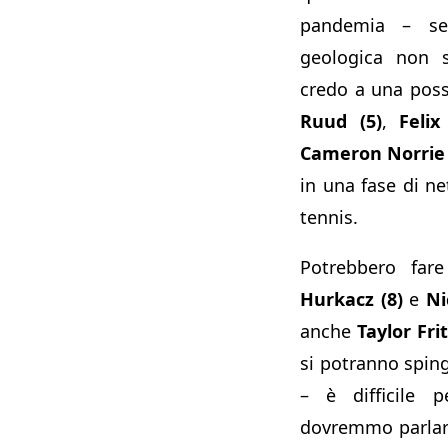
pandemia – se
geologica non s
credo a una possi
Ruud (5)
,
Felix
Cameron Norrie 
in una fase di ne
tennis.
Potrebbero fa
Hurkacz (8)
e
Ni
anche
Taylor Frit
si potranno sping
– è difficile p
dovremmo parlare