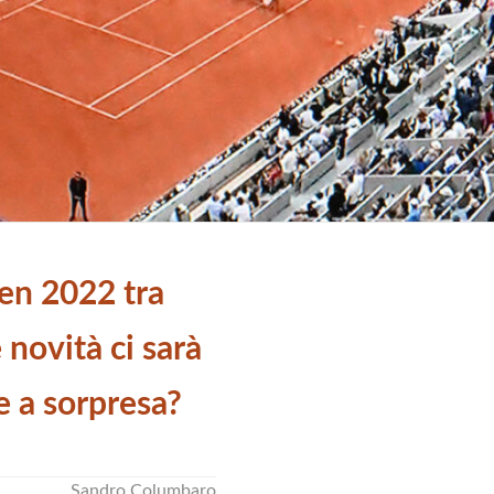
en 2022 tra
novità ci sarà
e a sorpresa?
Sandro Columbaro