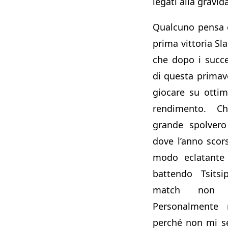
legati alla gravid
Qualcuno pensa 
prima vittoria Sl
che dopo i succ
di questa primav
giocare su ottim
rendimento. C
grande spolver
dove l’anno scor
modo eclatante
battendo Tsitsi
match non 
Personalmente
perché non mi s