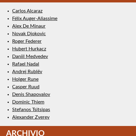
Carlos Alcaraz
Félix Auger-Aliassime
Alex De Minaur
Novak Djokovic
Roger Federer
Hubert Hurkacz
Daniil Medvedev
Rafael Nadal
Andrej Rublëv
Holger Rune
Casper Ruud
Denis Shapovalov
Dominic Thiem
Stefanos Tsitsipas
Alexander Zverev
ARCHIVIO