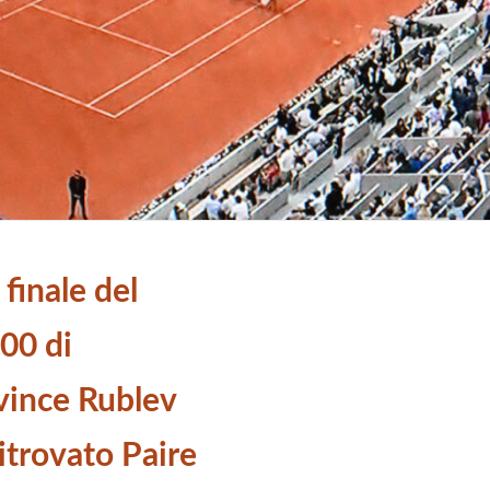
 finale del
00 di
vince Rublev
itrovato Paire