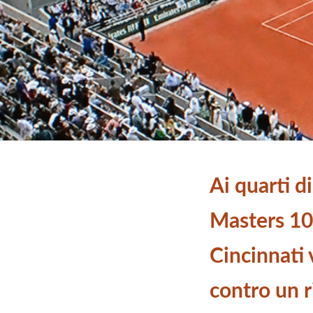
Ai quarti di
Masters 10
Cincinnati 
contro un r