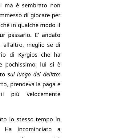
si ma è sembrato non
ammesso di giocare per
erché in qualche modo il
r passarlo. E’ andato
all’altro, meglio se di
rio di Kyrgios che ha
e pochissimo, lui si è
ato
sul luogo del delitto
:
etto, prendeva la paga e
il più velocemente
zato lo stesso tempo in
 Ha incominciato a