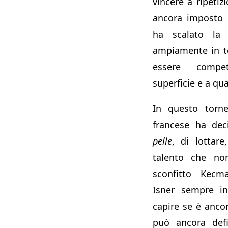
vincere a ripetiz
ancora imposto 
ha scalato la c
ampiamente in t
essere compet
superficie e a qu
In questo torne
francese ha de
pelle
, di lottare
talento che no
sconfitto Kecm
Isner sempre in
capire se è anco
può ancora defi