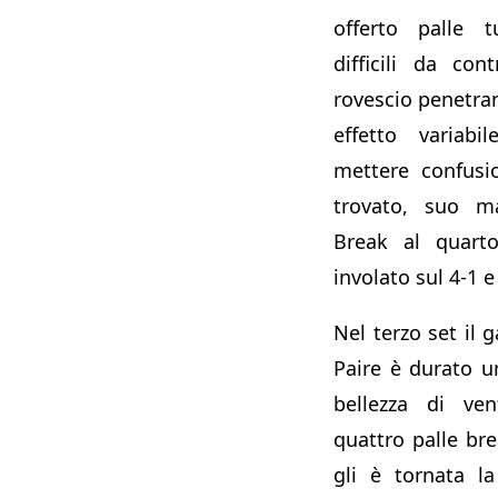
offerto palle t
difficili da cont
rovescio penetran
effetto variab
mettere confusi
trovato, suo ma
Break al quart
involato sul 4-1 e
Nel terzo set il 
Paire è durato u
bellezza di ven
quattro palle bre
gli è tornata la