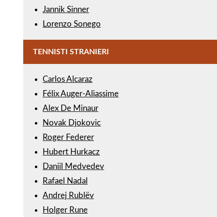
Jannik Sinner
Lorenzo Sonego
TENNISTI STRANIERI
Carlos Alcaraz
Félix Auger-Aliassime
Alex De Minaur
Novak Djokovic
Roger Federer
Hubert Hurkacz
Daniil Medvedev
Rafael Nadal
Andrej Rublëv
Holger Rune