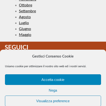
Ottobre
Settembre
Agosto
Luglio
Giugno
Maggio
SEGUICI
Gestisci Consenso Cookie
Usiamo cookie per ottimizzare il nostro sito web ed i nostri servizi.
Accetta cookie
Il Tennis a pezzi - Alcune immagini presenti nel sito sono di
Nega
pubblico dominio. Se il loro uso costituisce una violazione dei
diritti d’autore, se ne faccia comunicazione e si provvederà alla
Visualizza preference
loro rimozione. |
WEB Trieste