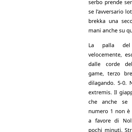
serbo prende se
se l’avversario l
brekka una seco
mani anche su qu
La palla del
velocemente, es
dalle corde del
game, terzo br
dilagando. 5-0. 
extremis. Il giap
che anche se 
numero 1 non è 
a favore di Nol
pochi minuti. Str