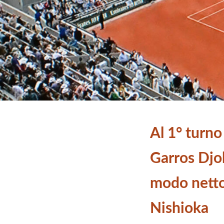
Al 1° turno
Garros Djok
modo netto
Nishioka