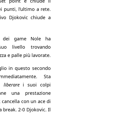
set point e chiude il
punti, l’ultimo a rete.
sivo Djokovic chiude a
e dei game Nole ha
suo livello trovando
a e palle più lavorate.
lio in questo secondo
mmediatamente. Sta
 a
liberare
i suoi colpi
ne una prestazione
 cancella con un ace di
 break. 2-0 Djokovic. Il