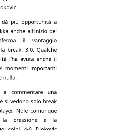
jokovic.
dà più opportunità a
kka anche all’inizio del
nferma il vantaggio
la break. 3-0. Qualche
ità l’ha avuta anche il
i momenti importanti
 nulla.
are a commentare una
le si vedono solo break
player. Nole comunque
 la pressione e la
oi colpi. 4-0. Djokovic