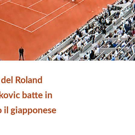
 del Roland
ovic batte in
 il giapponese