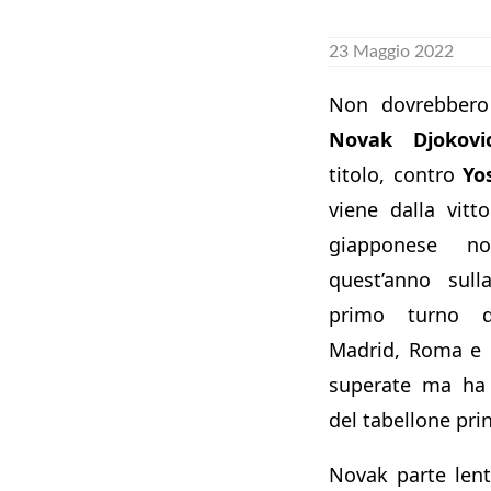
23 Maggio 2022
Non dovrebbero 
Novak Djokovi
titolo, contro
Yo
viene dalla vitto
giapponese n
quest’anno sull
primo turno de
Madrid, Roma e 
superate ma ha 
del tabellone prin
Novak parte len