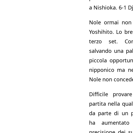
a Nishioka. 6-1 D
Nole ormai non 
Yoshihito. Lo bre
terzo set. Co
salvando una pal
piccola opportun
nipponico ma ne
Nole non concede
Difficile prov
partita nella qua
da parte di un 
ha aumentato
precisione dei su