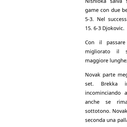
Nishioka salva 
game con due bei 
5-3. Nel succes
15. 6-3 Djokovic.
Con il passar
migliorato il 
maggiore lunghezz
Novak parte meg
set. Brekka i
incominciando
anche se rima
sottotono. Novak
seconda una palla