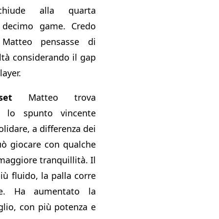
hiude alla quarta
l decimo game. Credo
Matteo pensasse di
oltà considerando il gap
layer.
et
Matteo trova
 lo spunto vincente
lidare, a differenza dei
uò giocare con qualche
maggiore tranquillità. Il
ù fluido, la palla corre
te. Ha aumentato la
glio, con più potenza e