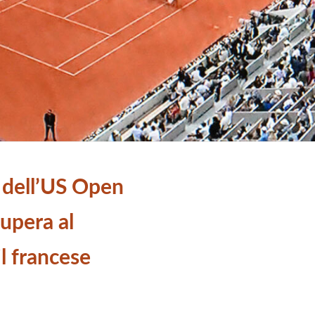
o dell’US Open
supera al
il francese