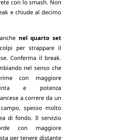
rete con lo smash. Non
reak e chiude al decimo
 anche
nel quarto set
colpi per strappare il
ese. Conferma il break.
ambiando nel senso che
prime con maggiore
spinta e potenza
rancese a correre da un
el campo, spesso molto
ea di fondo. Il servizio
orde con maggiore
asta per tenere distante