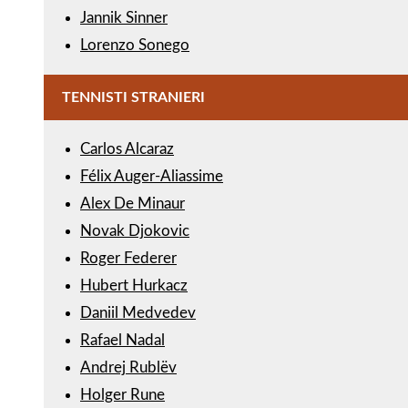
Jannik Sinner
Lorenzo Sonego
TENNISTI STRANIERI
Carlos Alcaraz
Félix Auger-Aliassime
Alex De Minaur
Novak Djokovic
Roger Federer
Hubert Hurkacz
Daniil Medvedev
Rafael Nadal
Andrej Rublëv
Holger Rune