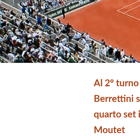
Al 2° turn
Berrettini 
quarto set 
Moutet