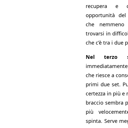
recupera e c
opportunità de
che nemmeno 
trovarsi in diffic
che c’è tra i due p
Nel terzo s
immediatamente
che riesce a conso
primi due set. P
certezza in più e 
braccio sembra pi
più velocemen
spinta. Serve me