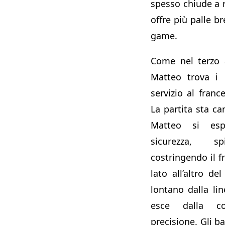
spesso chiude a 
offre più palle b
game.
Come nel terzo
Matteo trova i 
servizio al franc
La partita sta c
Matteo si es
sicurezza, 
costringendo il f
lato all’altro d
lontano dalla lin
esce dalla c
precisione. Gli b