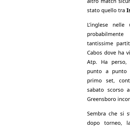
altro match sicu
stato quello tra
I
L’inglese nelle
probabilment
tantissime parti
Cabos dove ha vi
Atp. Ha perso,
punto a punto 
primo set, cont
sabato scorso a
Greensboro inco
Sembra che si s
dopo torneo, l