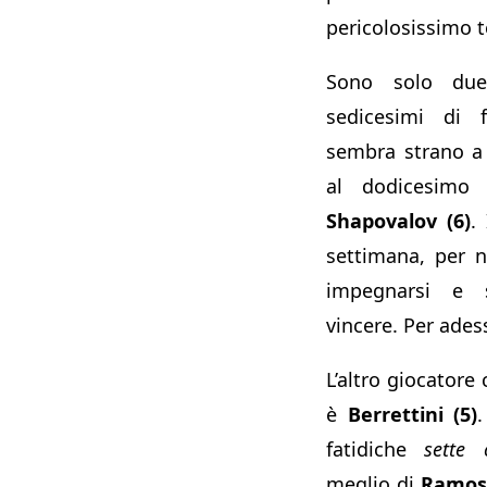
pericolosissimo t
Sono solo due
sedicesimi di
sembra strano a 
al dodicesimo 
Shapovalov (6)
.
settimana, per n
impegnarsi e 
vincere. Per ade
L’altro giocatore 
è
Berrettini (5)
.
fatidiche
sette 
meglio di
Ramos