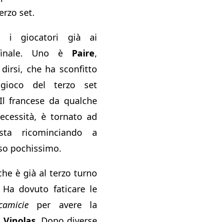
erzo set.
 i giocatori già ai
 finale. Uno è
Paire
,
dirsi, che ha sconfitto
gioco del terzo set
 Il francese da qualche
ecessità, è tornato ad
sta ricominciando a
sso pochissimo.
che è già al terzo turno
 Ha dovuto faticare le
camicie
per avere la
 Vinolas
. Dopo diverse