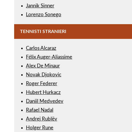
Jannik Sinner
Lorenzo Sonego
TENNISTI STRANIERI
Carlos Alcaraz
Félix Auger-Aliassime
Alex De Minaur
Novak Djokovic
Roger Federer
Hubert Hurkacz
Daniil Medvedev
Rafael Nadal
Andrej Rublëv
Holger Rune