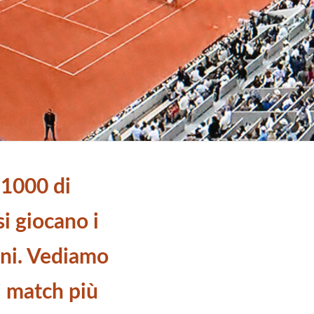
 1000 di
si giocano i
rni. Vediamo
i match più