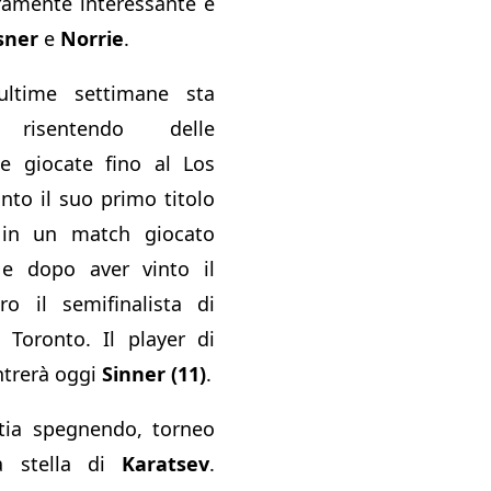
ramente interessante è
sner
e
Norrie
.
 ultime settimane sta
e risentendo delle
te giocate fino al Los
nto il suo primo titolo
 in un match giocato
e dopo aver vinto il
ro il semifinalista di
 Toronto. Il player di
ntrerà oggi
Sinner (11)
.
tia spegnendo, torneo
a stella di
Karatsev
.