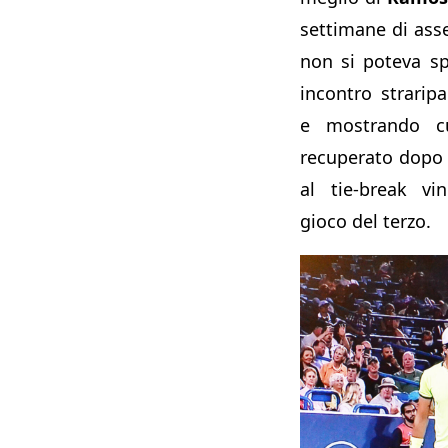
settimane di ass
non si poteva s
incontro strarip
e mostrando c
recuperato dopo 
al tie-break vi
gioco del terzo.