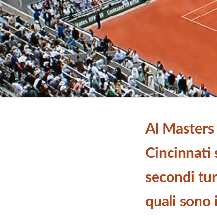
Al Masters
Cincinnati 
secondi tu
quali sono 