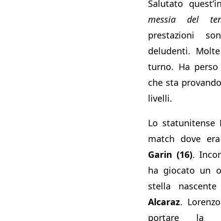
Salutato quest’
messia del ten
prestazioni so
deludenti. Molte
turno. Ha pers
che sta provando 
livelli.
Lo statunitense
match dove era 
Garin (16)
. Inco
ha giocato un o
stella nascente
Alcaraz
. Lorenz
portare la 