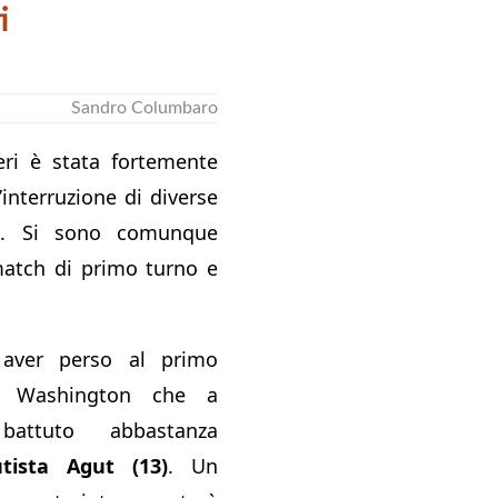
i
Sandro Columbaro
eri è stata fortemente
’interruzione di diverse
a. Si sono comunque
 match di primo turno e
ver perso al primo
a Washington che a
attuto abbastanza
tista Agut (13)
. Un