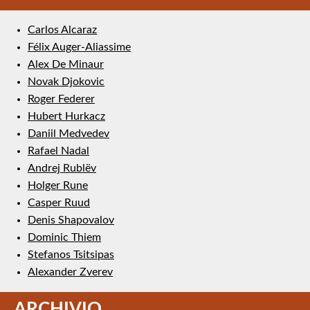
Carlos Alcaraz
Félix Auger-Aliassime
Alex De Minaur
Novak Djokovic
Roger Federer
Hubert Hurkacz
Daniil Medvedev
Rafael Nadal
Andrej Rublëv
Holger Rune
Casper Ruud
Denis Shapovalov
Dominic Thiem
Stefanos Tsitsipas
Alexander Zverev
ARCHIVIO