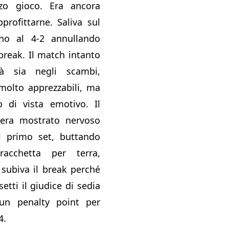
rzo gioco. Era ancora
rofittarne. Saliva sul
no al 4-2 annullando
break. Il match intanto
ità sia negli scambi,
 molto apprezzabili, ma
 di vista emotivo. Il
 era mostrato nervoso
l primo set, buttando
acchetta per terra,
 subiva il break perché
tti il giudice di sedia
un penalty point per
4.