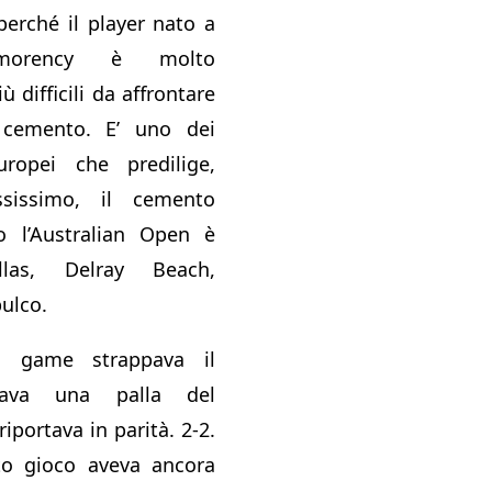
perché il player nato a
ontmorency è molto
ù difficili da affrontare
 cemento. E’ uno dei
ropei che predilige,
ssissimo, il cemento
 l’Australian Open è
las, Delray Beach,
ulco.
o game strappava il
llava una palla del
iportava in parità. 2-2.
to gioco aveva ancora