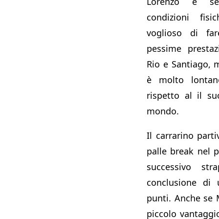
Lorenzo è se
condizioni fis
voglioso di far
pessime prestaz
Rio e Santiago,
è molto lontano
rispetto al il s
mondo.
Il carrarino part
palle break nel 
successivo str
conclusione di 
punti. Anche se 
piccolo vantaggi