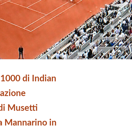
 1000 di Indian
tazione
di Musetti
da Mannarino in