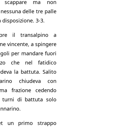
er scappare ma non
nessuna delle tre palle
 disposizione. 3-3.
re il transalpino a
one vincente, a spingere
ngoli per mandare fuori
nzo che nel fatidico
eva la battuta. Salito
arino chiudeva con
ima frazione cedendo
 turni di battuta solo
annarino.
et un primo strappo