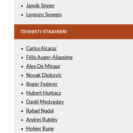
Jannik Sinner
Lorenzo Sonego
TENNISTI STRANIERI
Carlos Alcaraz
Félix Auger-Aliassime
Alex De Minaur
Novak Djokovic
Roger Federer
Hubert Hurkacz
Daniil Medvedev
Rafael Nadal
Andrej Rublëv
Holger Rune