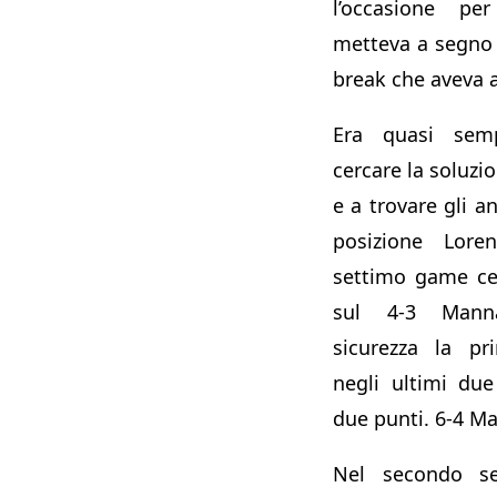
l’occasione p
metteva a segno 
break che aveva a
Era quasi semp
cercare la soluzi
e a trovare gli a
posizione Lore
settimo game ced
sul 4-3 Mann
sicurezza la pr
negli ultimi due
due punti. 6-4 M
Nel secondo s