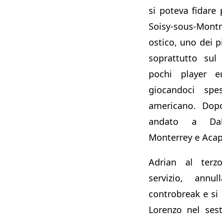
si poteva fidare 
Soisy-sous-M
ostico, uno dei pi
soprattutto sul
pochi player eu
giocandoci spe
americano. Dopo
andato a Dal
Monterrey e Acap
Adrian al terz
servizio, annu
controbreak e si r
Lorenzo nel ses