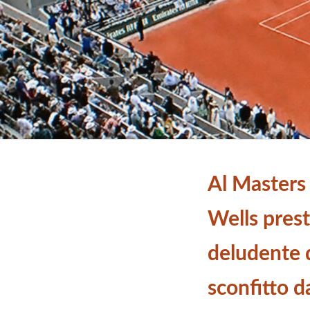
Al Masters
Wells pres
deludente 
sconfitto 