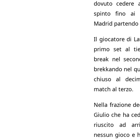
dovuto cedere a
spinto fino ai 
Madrid partendo d
Il giocatore di L
primo set al ti
break nel secon
brekkando nel qu
chiuso al deci
match al terzo.
Nella frazione de
Giulio che ha ce
riuscito ad arr
nessun gioco e ha