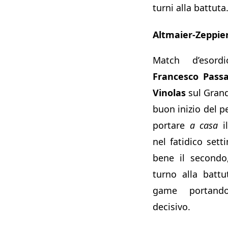
turni alla battuta
Altmaier-Zeppier
Match d’esord
Francesco Pass
Vinolas
sul Gran
buon inizio del p
portare
a casa
il
nel fatidico sett
bene il secondo
turno alla batt
game portando
decisivo.