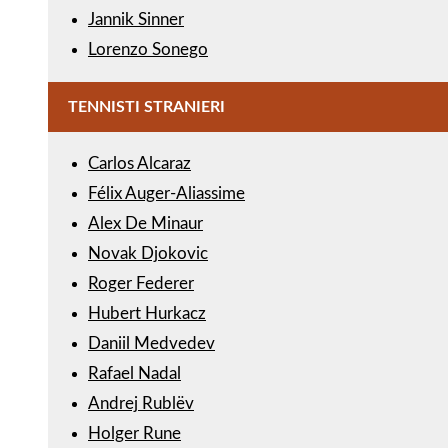
Jannik Sinner
Lorenzo Sonego
TENNISTI STRANIERI
Carlos Alcaraz
Félix Auger-Aliassime
Alex De Minaur
Novak Djokovic
Roger Federer
Hubert Hurkacz
Daniil Medvedev
Rafael Nadal
Andrej Rublëv
Holger Rune