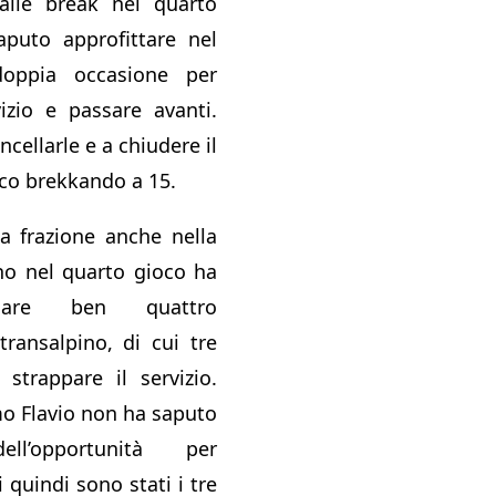
alle break nel quarto
puto approfittare nel
doppia occasione per
vizio e passare avanti.
cellarle e a chiudere il
oco brekkando a 15.
a frazione anche nella
no nel quarto gioco ha
lare ben quattro
transalpino, di cui tre
 strappare il servizio.
mo Flavio non ha saputo
ell’opportunità per
 quindi sono stati i tre