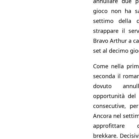
annullare due p
gioco non ha sa
settimo della 
strappare il ser
Bravo Arthur a can
set al decimo gi
Come nella prim
seconda il roma
dovuto annul
opportunità del 
consecutive, per
Ancora nel setti
approfittare d
brekkare. Decisivi