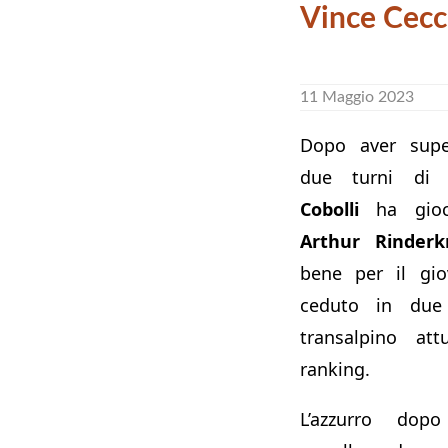
Vince Cecc
11 Maggio 2023
Dopo aver super
due turni di q
Cobolli
ha gioca
Arthur Rinderk
bene per il gi
ceduto in due
transalpino at
ranking.
L’azzurro dop