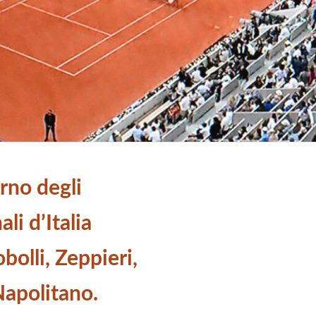
rno degli
li d’Italia
olli, Zeppieri,
Napolitano.