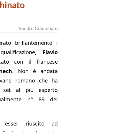
hinato
Sandro Columbaro
ato brillantemente i
ualificazione,
Flavio
to con il francese
nech
. Non è andata
ovane romano che ha
 set al più esperto
tualmente n° 89 del
o esser riuscito ad