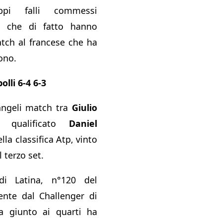
ppi falli commessi
co che di fatto hanno
tch al francese che ha
ono.
lli 6-4 6-3
angeli match tra
Giulio
qualificato
Daniel
ella classifica Atp, vinto
 terzo set.
di Latina, n°120 del
ente dal Challenger di
ra giunto ai quarti ha