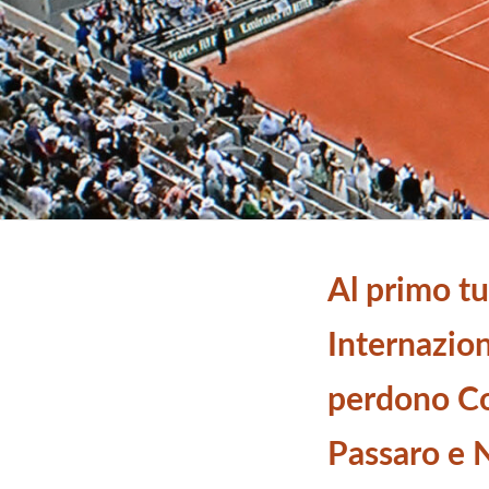
Al primo tu
Internaziona
perdono Cob
Passaro e 