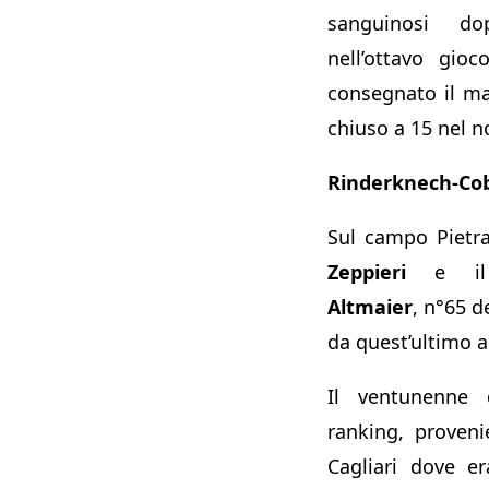
sanguinosi do
nell’ottavo gio
consegnato il ma
chiuso a 15 nel n
Rinderknech-Cobo
Sul campo Pietr
Zeppieri
e il 
Altmaier
, n°65 d
da quest’ultimo al
Il ventunenne 
ranking, proveni
Cagliari dove e