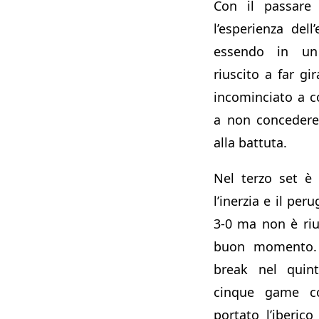
Con il passare
l’esperienza del
essendo in u
riuscito a far gi
incominciato a 
a non concedere 
alla battuta.
Nel terzo set è
l’inerzia e il per
3-0 ma non è rius
buon momento. 
break nel quin
cinque game co
portato l’iberico