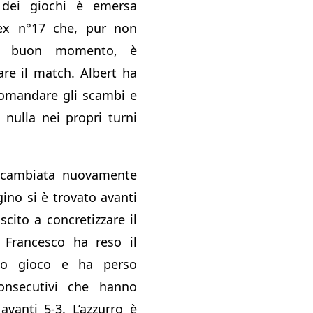
 dei giochi è emersa
l’ex n°17 che, pur non
n buon momento, è
rare il match. Albert ha
comandare gli scambi e
nulla nei propri turni
 cambiata nuovamente
ugino si è trovato avanti
cito a concretizzare il
Francesco ha reso il
to gioco e ha perso
nsecutivi che hanno
 avanti 5-3. L’azzurro è