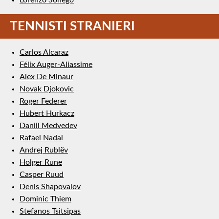
TENNISTI STRANIERI
Carlos Alcaraz
Félix Auger-Aliassime
Alex De Minaur
Novak Djokovic
Roger Federer
Hubert Hurkacz
Daniil Medvedev
Rafael Nadal
Andrej Rublëv
Holger Rune
Casper Ruud
Denis Shapovalov
Dominic Thiem
Stefanos Tsitsipas