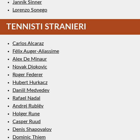
Jannik Sinner
Lorenzo Sonego
TENNISTI STRANIERI
Carlos Alcaraz
Félix Auger-Aliassime
Alex De Minaur
Novak Djokovic
Roger Federer
Hubert Hurkacz
Daniil Medvedev
Rafael Nadal
Andrej Rublëv
Holger Rune
Casper Ruud
Denis Shapovalov
Dominic Thiem