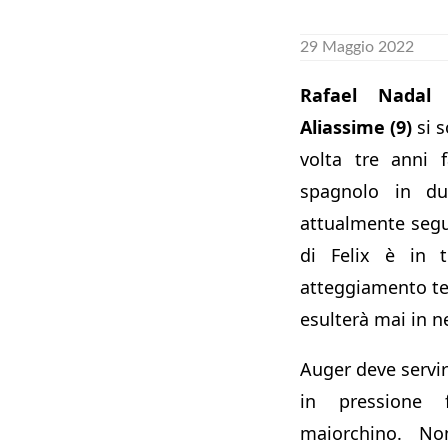
29 Maggio 2022
Rafael Nadal 
Aliassime (9)
si s
volta tre anni 
spagnolo in du
attualmente segue
di Felix è in 
atteggiamento t
esulterà mai in n
Auger deve servi
in pressione 
maiorchino. No