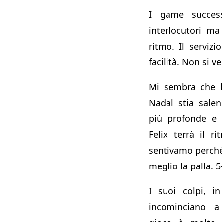
I game success
interlocutori m
ritmo. Il servizi
facilità. Non si v
Mi sembra che l’
Nadal stia sale
più profonde e 
Felix terrà il r
sentivamo perché
meglio la palla. 5
I suoi colpi, in 
incominciano a