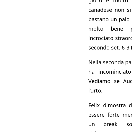
gioco è molto 
canadese non si
bastano un paio d
molto bene p
incrociato straor
secondo set. 6-3 
Nella seconda par
ha incominciato
Vediamo se Auge
l’urto.
Felix dimostra d
essere forte me
un break sot