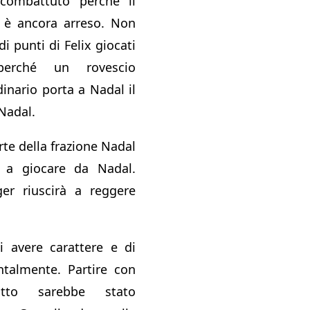
combattuto perché il
 è ancora arreso. Non
i punti di Felix giocati
erché un rovescio
dinario porta a Nadal il
Nadal.
te della frazione Nadal
 a giocare da Nadal.
r riuscirà a reggere
i avere carattere e di
ntalmente. Partire con
to sarebbe stato