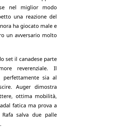
 se nel miglior modo
petto una reazione del
inora ha giocato male e
tro un avversario molto
o set il canadese parte
ore reverenziale. Il
a perfettamente sia al
cire. Auger dimostra
attere, ottima mobilità,
adal fatica ma prova a
. Rafa salva due palle
.