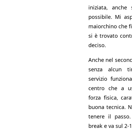
iniziata, anche
possibile. Mi as
maiorchino che f
si è trovato con
deciso.
Anche nel second
senza alcun tim
servizio funzion
centro che a us
forza fisica, car
buona tecnica. N
tenere il passo
break e va sul 2-1