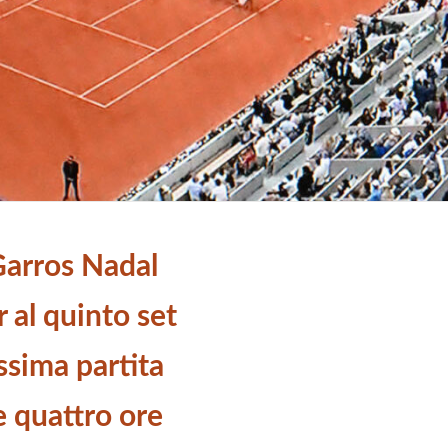
Garros Nadal
 al quinto set
issima partita
e quattro ore