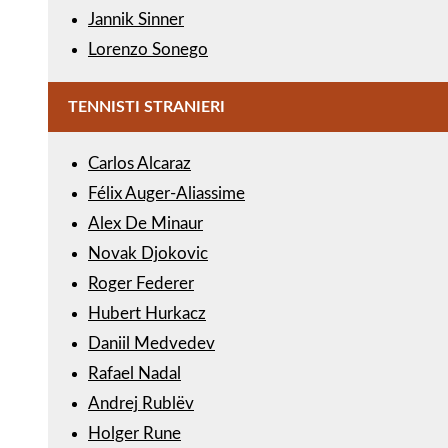
Jannik Sinner
Lorenzo Sonego
TENNISTI STRANIERI
Carlos Alcaraz
Félix Auger-Aliassime
Alex De Minaur
Novak Djokovic
Roger Federer
Hubert Hurkacz
Daniil Medvedev
Rafael Nadal
Andrej Rublëv
Holger Rune