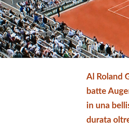
Al Roland 
batte Auger
in una bell
durata oltr