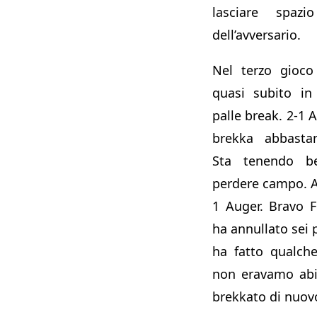
lasciare spazi
dell’avversario.
Nel terzo gioco 
quasi subito in
palle break. 2-1 A
brekka abbastan
Sta tenendo b
perdere campo. A
1 Auger. Bravo Fe
ha annullato sei p
ha fatto qualch
non eravamo abit
brekkato di nuovo