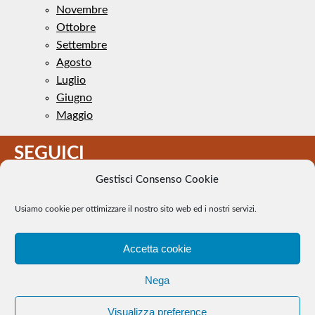
Novembre
Ottobre
Settembre
Agosto
Luglio
Giugno
Maggio
SEGUICI
Gestisci Consenso Cookie
Usiamo cookie per ottimizzare il nostro sito web ed i nostri servizi.
Accetta cookie
Il Tennis a pezzi - Alcune immagini presenti nel sito sono di
Nega
pubblico dominio. Se il loro uso costituisce una violazione dei
diritti d’autore, se ne faccia comunicazione e si provvederà alla
Visualizza preference