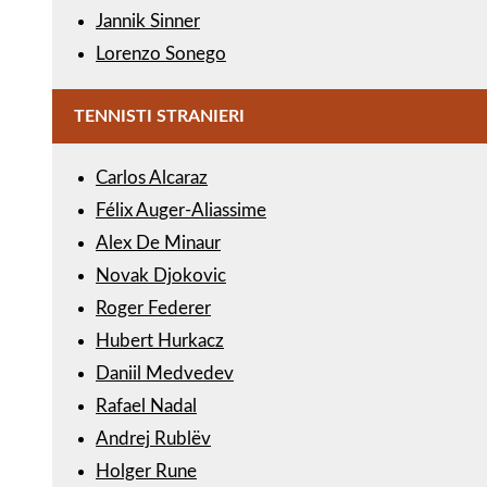
Jannik Sinner
Lorenzo Sonego
TENNISTI STRANIERI
Carlos Alcaraz
Félix Auger-Aliassime
Alex De Minaur
Novak Djokovic
Roger Federer
Hubert Hurkacz
Daniil Medvedev
Rafael Nadal
Andrej Rublëv
Holger Rune