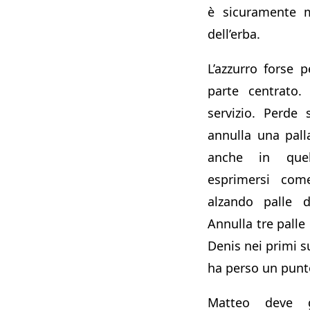
è sicuramente 
dell’erba.
L’azzurro forse
parte centrato.
servizio. Perde 
annulla una pal
anche in quel
esprimersi com
alzando palle di
Annulla tre palle
Denis nei primi su
ha perso un punt
Matteo deve g