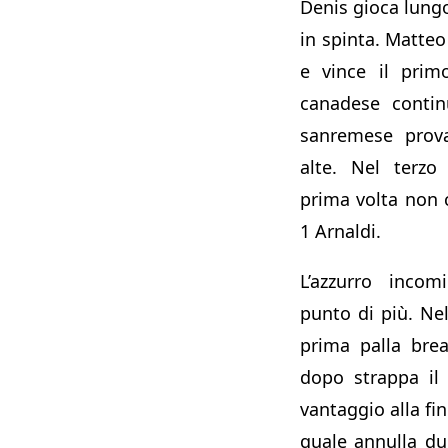
Denis gioca lung
in spinta. Matteo
e vince il primo
canadese contin
sanremese prov
alte. Nel terzo
prima volta non 
1 Arnaldi.
L’azzurro incom
punto di più. Ne
prima palla bre
dopo strappa il 
vantaggio alla fi
quale annulla du