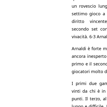
un rovescio lung
settimo gioco a 
diritto vincen
secondo set con
vivacità. 6-3 Arnal
Arnaldi è forte 
ancora inesperto a
primo e il second
giocatori molto d
I primi due gam
vinti da chi è i
punti. Il terzo, a
lungo e difficile