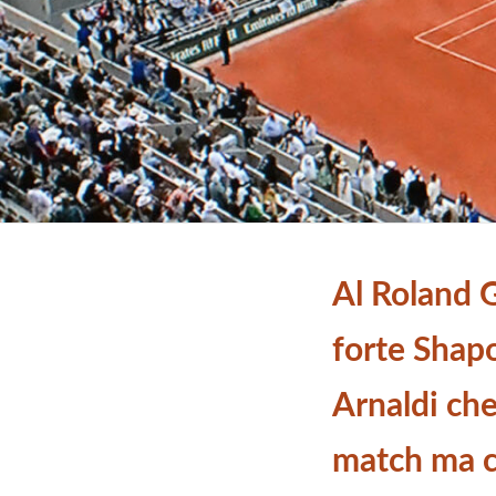
Al Roland 
forte Shap
Arnaldi ch
match ma c