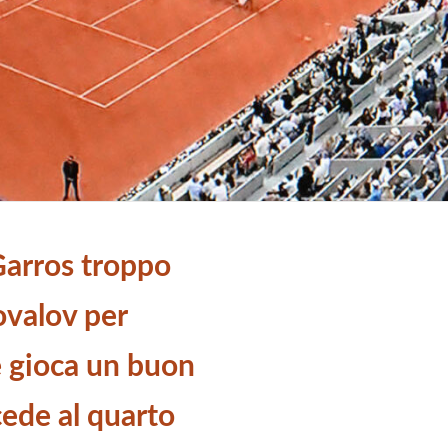
Garros troppo
ovalov per
e gioca un buon
ede al quarto