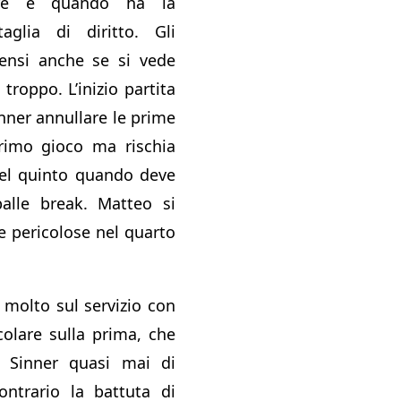
nere e quando ha la
taglia di diritto. Gli
ensi anche se si vede
troppo. L’inizio partita
inner annullare le prime
primo gioco ma rischia
l quinto quando deve
palle break. Matteo si
e pericolose nel quarto
 molto sul servizio con
icolare sulla prima, che
 Sinner quasi mai di
ontrario la battuta di