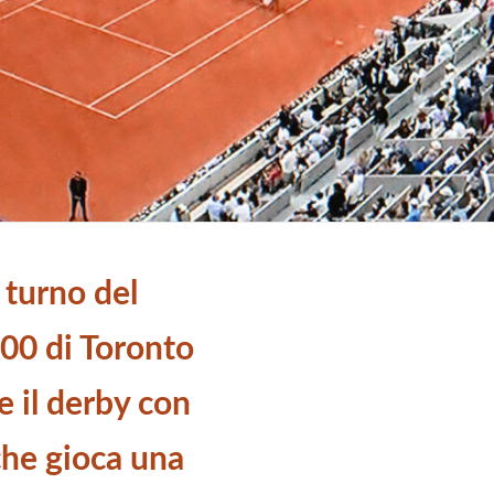
 turno del
00 di Toronto
e il derby con
che gioca una