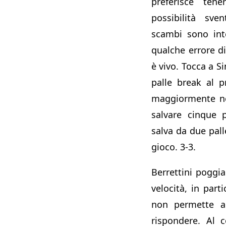
preferisce te
possibilità sven
scambi sono int
qualche errore di 
è vivo. Tocca a S
palle break al 
maggiormente ne
salvare cinque 
salva da due pall
gioco. 3-3.
Berrettini poggia
velocità, in part
non permette a
rispondere. Al c