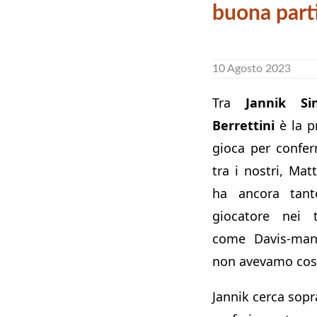
buona part
10 Agosto 2023
Tra
Jannik Si
Berrettini
è la pr
gioca per confer
tra i nostri, Ma
ha ancora tan
giocatore nei t
come Davis-man
non avevamo così 
Jannik cerca sopr