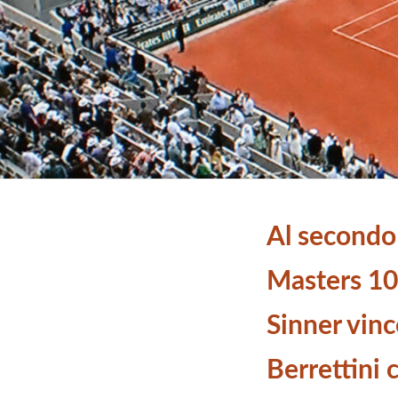
Al secondo
Masters 10
Sinner vinc
Berrettini 