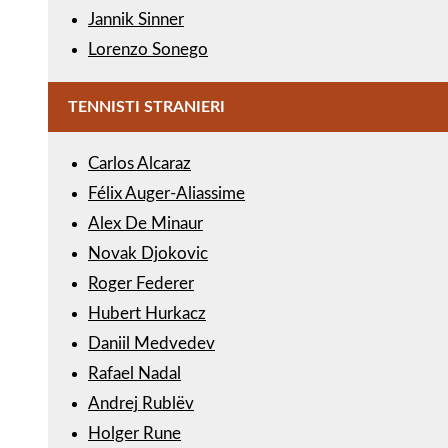
Jannik Sinner
Lorenzo Sonego
TENNISTI STRANIERI
Carlos Alcaraz
Félix Auger-Aliassime
Alex De Minaur
Novak Djokovic
Roger Federer
Hubert Hurkacz
Daniil Medvedev
Rafael Nadal
Andrej Rublëv
Holger Rune