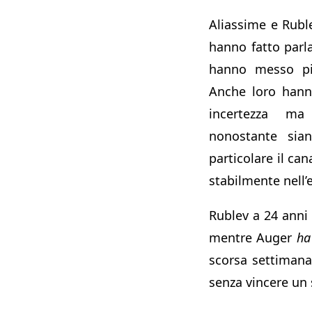
Aliassime e Rubl
hanno fatto parl
hanno messo pie
Anche loro hann
incertezza m
nonostante sian
particolare il ca
stabilmente nell’
Rublev a 24 anni h
mentre Auger
ha
scorsa settimana
senza vincere un 