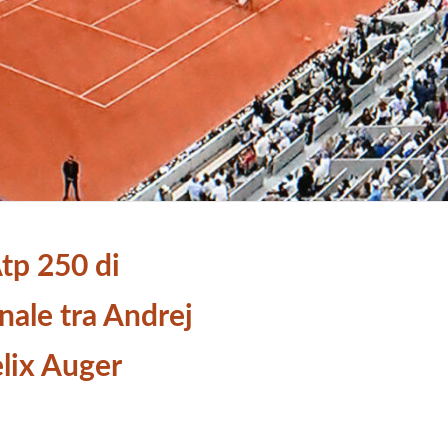
tp 250 di
inale tra Andrej
lix Auger