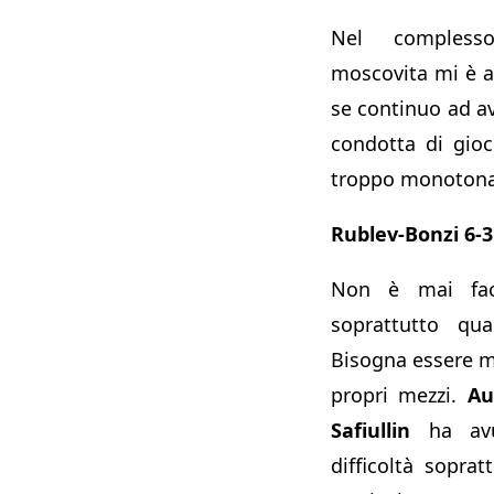
Nel compless
moscovita mi è 
se continuo ad av
condotta di gioc
troppo monotona
Rublev-Bonzi 6-3
Non è mai faci
soprattutto qu
Bisogna essere m
propri mezzi.
Au
Safiullin
ha avu
difficoltà sopra