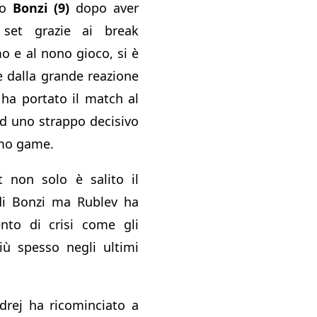
ro
Bonzi (9)
dopo aver
 set grazie ai break
mo e al nono gioco, si è
e dalla grande reazione
 ha portato il match al
ad uno strappo decisivo
imo game.
t non solo è salito il
 di Bonzi ma Rublev ha
to di crisi come gli
iù spesso negli ultimi
drej ha ricominciato a