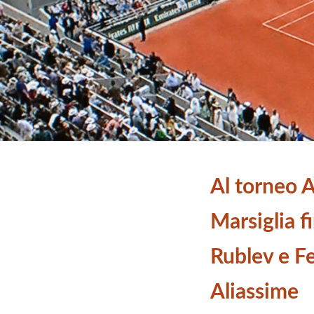
Al torneo A
Marsiglia f
Rublev e Fe
Aliassime