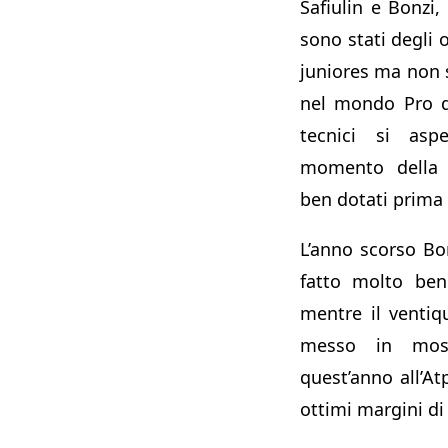
Safiulin e Bonzi, 
sono stati degli o
juniores ma non s
nel mondo Pro qu
tecnici si asp
momento della m
ben dotati prima 
L’anno scorso Bo
fatto molto bene
mentre il ventiqu
messo in mos
quest’anno all’A
ottimi margini d