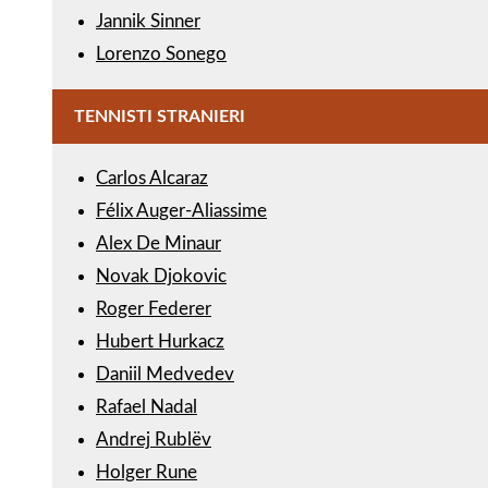
Jannik Sinner
Lorenzo Sonego
TENNISTI STRANIERI
Carlos Alcaraz
Félix Auger-Aliassime
Alex De Minaur
Novak Djokovic
Roger Federer
Hubert Hurkacz
Daniil Medvedev
Rafael Nadal
Andrej Rublëv
Holger Rune