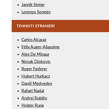
Jannik Sinner
Lorenzo Sonego
TENNISTI STRANIERI
Carlos Alcaraz
Félix Auger-Aliassime
Alex De Minaur
Novak Djokovic
Roger Federer
Hubert Hurkacz
Daniil Medvedev
Rafael Nadal
Andrej Rublëv
Holger Rune