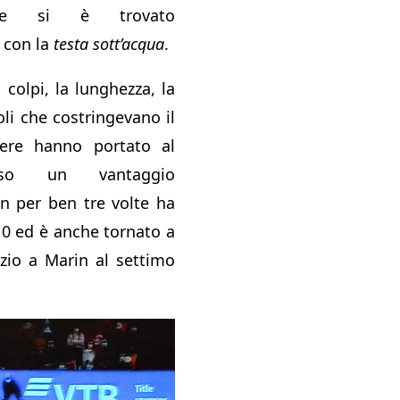
 e si è trovato
 con la
testa sott’acqua
.
 colpi, la lunghezza, la
oli che costringevano il
rere hanno portato al
sso un vantaggio
an per ben tre volte ha
a 0 ed è anche tornato a
izio a Marin al settimo