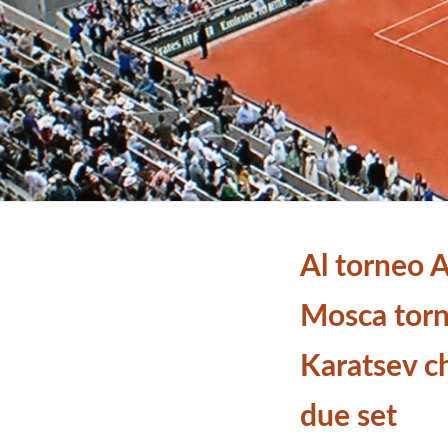
Al torneo A
Mosca torna
Karatsev ch
due set