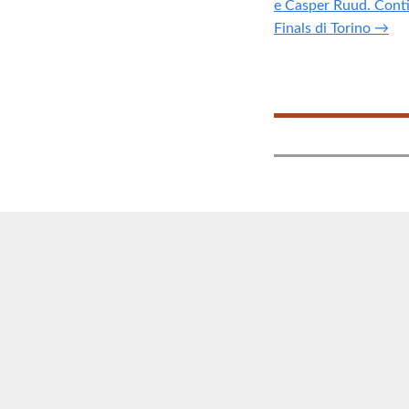
e Casper Ruud. Conti
Finals di Torino →