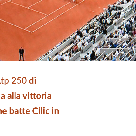
tp 250 di
 alla vittoria
e batte Cilic in