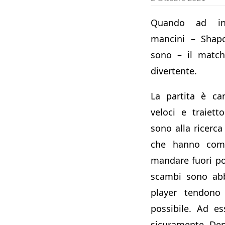
Quando ad in
mancini – Shapo
sono – il matc
divertente.
La partita è ca
veloci e traiett
sono alla ricerca
che hanno come
mandare fuori pos
scambi sono abb
player tendono
possibile. Ad e
sicuramente Den