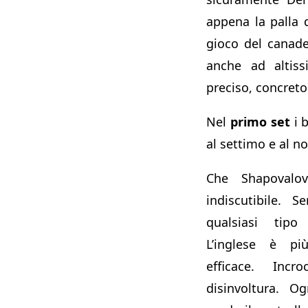
appena la palla 
gioco del canad
anche ad altiss
preciso, concret
Nel
primo set
i b
al settimo e al 
Che Shapovalov
indiscutibile. 
qualsiasi tipo
L’inglese è p
efficace. Inc
disinvoltura. O