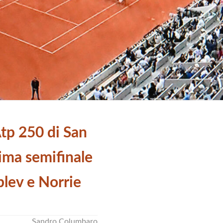
Atp 250 di San
ima semifinale
blev e Norrie
Sandro Columbaro