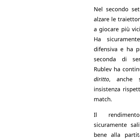
Nel secondo set
alzare le traietto
a giocare più vic
Ha sicuramente
difensiva e ha p
seconda di ser
Rublev ha conti
diritto
, anche 
insistenza rispet
match.
Il rendiment
sicuramente sal
bene alla parti