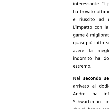
interessante. Il
ha trovato ottim
è riuscito ad e
L’impatto con la
game è migliorat
quasi più fatto 
avere la megl
indomito ha do
estremo.
Nel
secondo se
arrivato al dod
Andrej ha in
Schwartzman cin