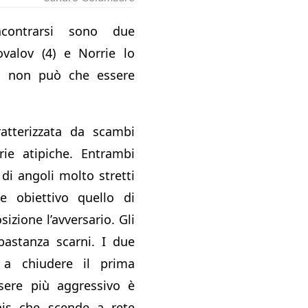
contrarsi sono due
valov (4) e Norrie lo
h non può che essere
ratterizzata da scambi
orie atipiche. Entrambi
 di angoli molto stretti
 obiettivo quello di
izione l’avversario. Gli
astanza scarni. I due
 a chiudere il prima
ssere più aggressivo è
is che scende a rete