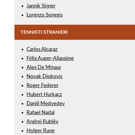
Jannik Sinner
Lorenzo Sonego
TENNISTI STRANIERI
Carlos Alcaraz
Félix Auger-Aliassime
Alex De Minaur
Novak Djokovic
Roger Federer
Hubert Hurkacz
Daniil Medvedev
Rafael Nadal
Andrej Rublëv
Holger Rune