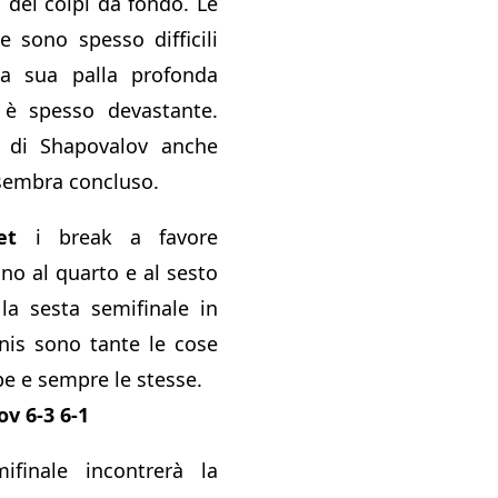
o dei colpi da fondo. Le
e sono spesso difficili
la sua palla profonda
o è spesso devastante.
ri di Shapovalov anche
sembra concluso.
et
i break a favore
ano al quarto e al sesto
 la sesta semifinale in
nis sono tante le cose
pe e sempre le stesse.
v 6-3 6-1
mifinale incontrerà la