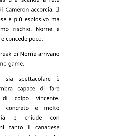
di Cameron accorcia. Il
ese è più esplosivo ma
imo rischio. Norrie è
o e concede poco.
reak di Norrie arrivano
nono game.
 sia spettacolare è
Sembra capace di fare
 di colpo vincente.
iù concreto e molto
rocia e chiude con
gni tanto il canadese