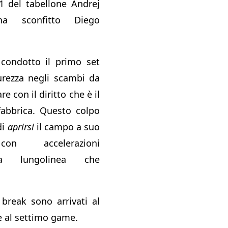
°1 del tabellone Andrej
a sconfitto Diego
 condotto il primo set
urezza negli scambi da
re con il diritto che è il
fabbrica. Questo colpo
di
aprirsi
il campo a suo
on accelerazioni
ia lungolinea che
break sono arrivati al
e al settimo game.