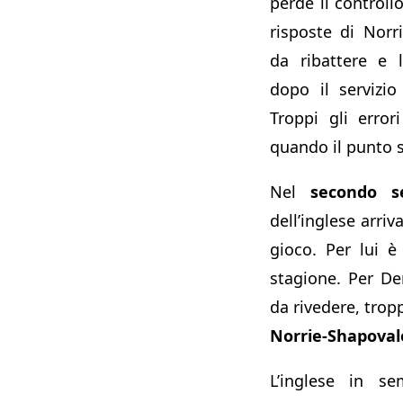
perde il controll
risposte di Norri
da ribattere e 
dopo il servizi
Troppi gli erro
quando il punto 
Nel
secondo s
dell’inglese arriv
gioco. Per lui è
stagione. Per De
da rivedere, trop
Norrie-Shapovalo
L’inglese in se