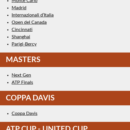
Monte Carlo
Madrid
Internazionali d’Italia
Open del Canada
Cincinnati
Shanghai
Parigi-Bercy
MASTERS
Next Gen
ATP Finals
COPPA DAVIS
Coppa Davis
ATP CUP - UNITED CUP