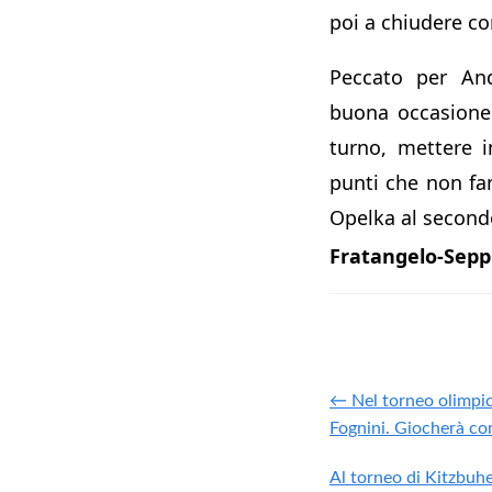
poi a chiudere co
Peccato per An
buona occasione
turno, mettere i
punti che non fa
Opelka al second
Fratangelo-Seppi
← Nel torneo olimpic
Fognini. Giocherà c
Al torneo di Kitzbuhel