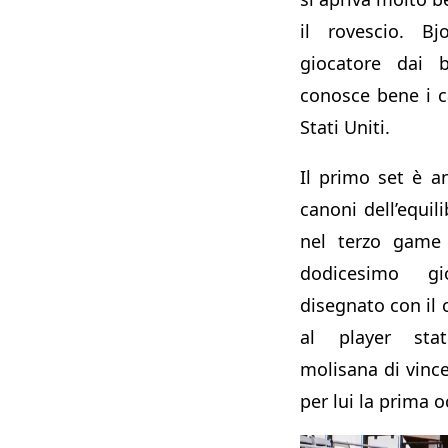
il rovescio. 
giocatore dai 
conosce bene i 
Stati Uniti.
Il primo set è a
canoni dell’equil
nel terzo game 
dodicesimo g
disegnato con i
al player stat
molisana di vincer
per lui la prima 