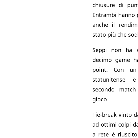
chiusure di pun
Entrambi hanno 
anche il rendim
stato più che sod
Seppi non ha a
decimo game ha
point. Con un 
statunitense 
secondo match 
gioco.
Tie-break vinto d
ad ottimi colpi d
a rete è riuscit