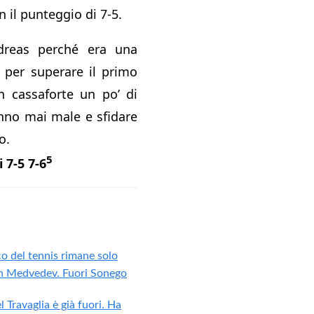
n il punteggio di 7-5.
dreas perché era una
 per superare il primo
n cassaforte un po’ di
nno mai male e sfidare
o.
5
 7-5 7-6
o del tennis rimane solo
on Medvedev. Fuori Sonego
 Travaglia è già fuori. Ha