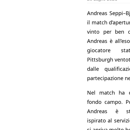
Andreas Seppi–Bj
il match d’apertu
vinto per ben c
Andreas è all’eso
giocatore st
Pittsburgh ventot
dalle qualifica
partecipazione ne
Nel match ha d
fondo campo. Po
Andreas è sta
ispirato al servi
si apriva molto 