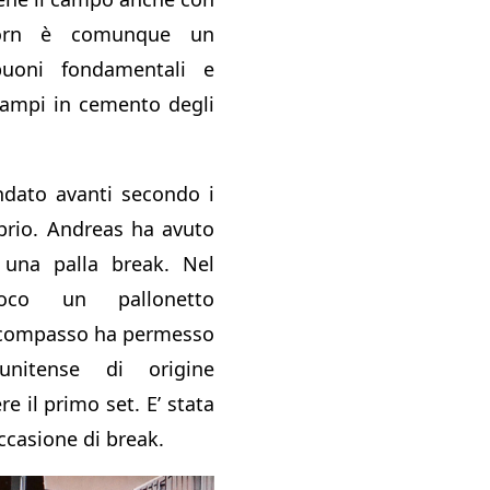
Bjorn è comunque un
buoni fondamentali e
campi in cemento degli
ndato avanti secondo i
ibrio. Andreas ha avuto
una palla break. Nel
ioco un pallonetto
l compasso ha permesso
unitense di origine
e il primo set. E’ stata
occasione di break.