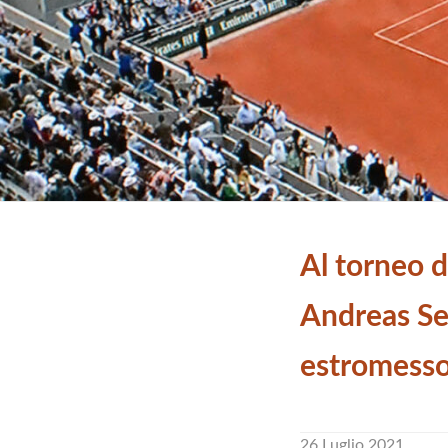
Al torneo d
Andreas Se
estromess
26 Luglio 2021