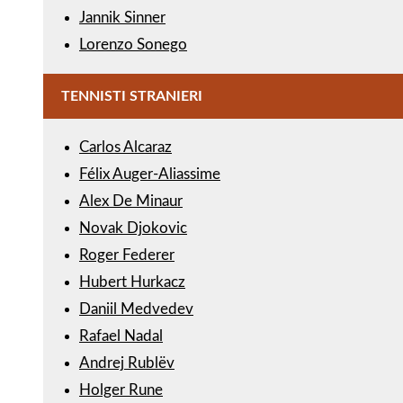
Jannik Sinner
Lorenzo Sonego
TENNISTI STRANIERI
Carlos Alcaraz
Félix Auger-Aliassime
Alex De Minaur
Novak Djokovic
Roger Federer
Hubert Hurkacz
Daniil Medvedev
Rafael Nadal
Andrej Rublëv
Holger Rune