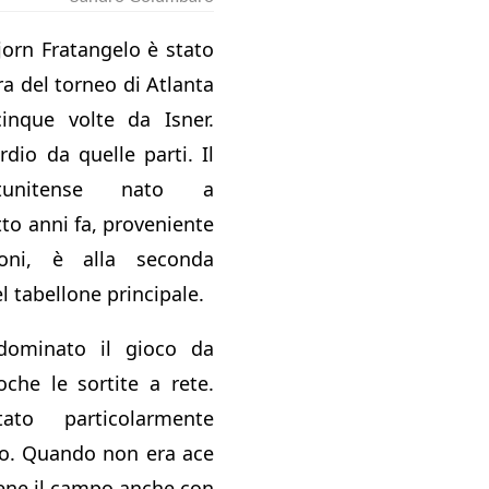
orn Fratangelo è stato
ra del torneo di Atlanta
inque volte da Isner.
rdio da quelle parti. Il
atunitense nato a
to anni fa, proveniente
zioni, è alla seconda
l tabellone principale.
ominato il gioco da
che le sortite a rete.
to particolarmente
zio. Quando non era ace
bene il campo anche con