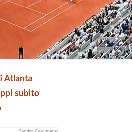
i Atlanta
ppi subito
o
Sandro Columbaro