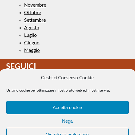
Novembre
Ottobre
Settembre
Agosto
Luglio
Giugno
Maggio
SEGUICI
Gestisci Consenso Cookie
Usiamo cookie per ottimizzare il nostro sito web ed i nostri servizi.
Accetta cookie
Il Tennis a pezzi - Alcune immagini presenti nel sito sono di
Nega
pubblico dominio. Se il loro uso costituisce una violazione dei
diritti d’autore, se ne faccia comunicazione e si provvederà alla
Visualizza preference