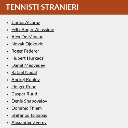
TENNISTI STRANIERI
Carlos Alcaraz
Félix Auger-Aliassime
Alex De Minaur
Novak Djokovic
Roger Federer
Hubert Hurkacz
Daniil Medvedev
Rafael Nadal
Andrej Rublëv
Holger Rune
Casper Ruud
Denis Shapovalov
Dominic Thiem
Stefanos Tsitsipas
Alexander Zverev