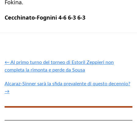
Fokina.
Cecchinato-Fognini 4-6 6-3 6-3
← Al primo turno del torneo di Estoril Zeppieri non
completa la rimonta e perde da Sousa
Alcaraz-Sinner sarà la sfida prevalente di questo decennio?
→