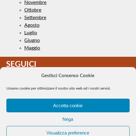
Novembre
Ottobre
Settembre
Agosto
Luglio
Giugno
Maggio
SEGUICI
Gestisci Consenso Cookie
Usiamo cookie per ottimizzare il nostro sito web ed i nostri servizi.
Accetta cookie
Il Tennis a pezzi - Alcune immagini presenti nel sito sono di
Nega
pubblico dominio. Se il loro uso costituisce una violazione dei
diritti d’autore, se ne faccia comunicazione e si provvederà alla
Visualizza preference