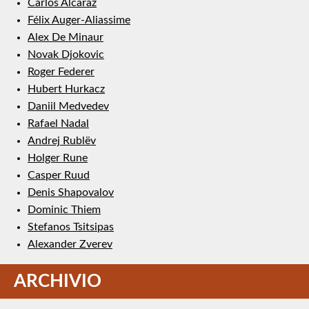
Carlos Alcaraz
Félix Auger-Aliassime
Alex De Minaur
Novak Djokovic
Roger Federer
Hubert Hurkacz
Daniil Medvedev
Rafael Nadal
Andrej Rublëv
Holger Rune
Casper Ruud
Denis Shapovalov
Dominic Thiem
Stefanos Tsitsipas
Alexander Zverev
ARCHIVIO