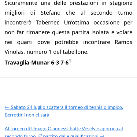
Sicuramente una delle prestazioni in stagione
migliori di Stefano che al secondo turno
incontrerà Taberner. Un’ottima occasione per
non far rimanere questa partita isolata e volare
nei quarti dove potrebbe incontrare Ramos
Vinolas, numero 1 del tabellone.
1
Travaglia-Munar 6-3 7-6
← Sabato 24 luglio scatterà il torneo di tennis olimpico.
Berrettini non ci sarà
Al torneo di Umago Giannessi batte Vesely e approda al
secondo turno. E’ partito dalle qualificazioni →