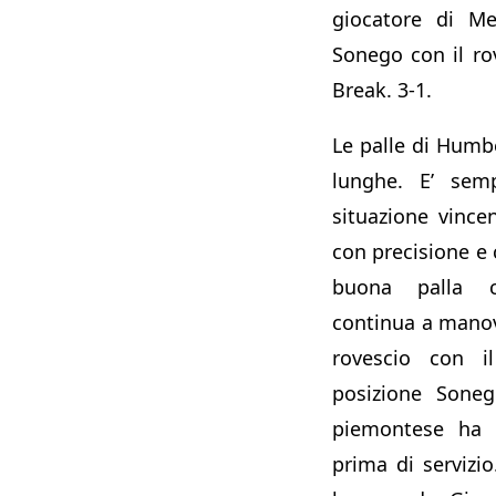
giocatore di Me
Sonego con il ro
Break. 3-1.
Le palle di Hum
lunghe. E’ semp
situazione vince
con precisione e 
buona palla c
continua a manov
rovescio con i
posizione Soneg
piemontese ha 
prima di servizi