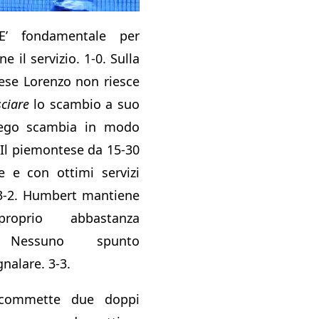
E’ fondamentale per
 il servizio. 1-0. Sulla
cese Lorenzo non riesce
sciare
lo scambio a suo
nego scambia in modo
. Il piemontese da 15-30
te e con ottimi servizi
. 3-2. Humbert mantiene
oprio abbastanza
. Nessuno spunto
gnalare. 3-3.
 commette due doppi