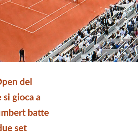
Open del
si gioca a
mbert batte
due set