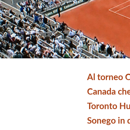
Al torneo 
Canada che 
Toronto Hu
Sonego in 