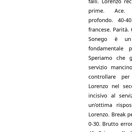
falli. Lorenzo r
prime. Ace. 
profondo. 40-40
francese. Parità
Sonego è un 
fondamentale p
Speriamo che gl
servizio mancin
controllare per
Lorenzo nel sec
incisivo al serv
un’ottima rispos
Lorenzo. Break per
0-30. Brutto error