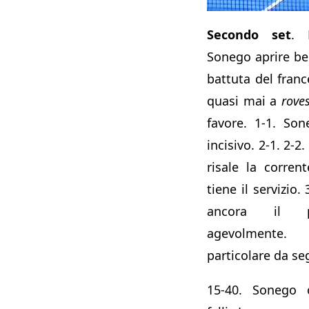
Secondo set
. 
Sonego aprire bene
battuta del fran
quasi mai a
rove
favore. 1-1. So
incisivo. 2-1. 2-2
risale la corren
tiene il servizio
ancora il pr
agevolmente
particolare da se
15-40. Sonego