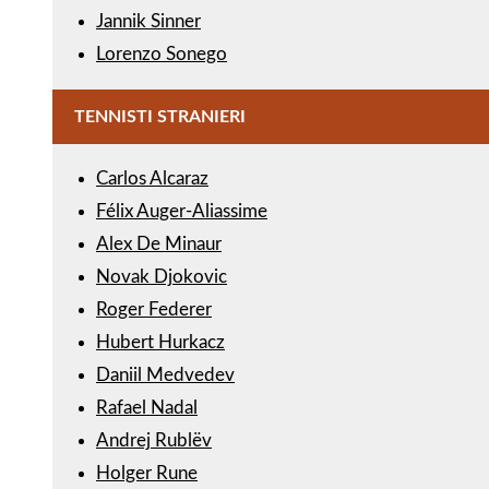
Jannik Sinner
Lorenzo Sonego
TENNISTI STRANIERI
Carlos Alcaraz
Félix Auger-Aliassime
Alex De Minaur
Novak Djokovic
Roger Federer
Hubert Hurkacz
Daniil Medvedev
Rafael Nadal
Andrej Rublëv
Holger Rune