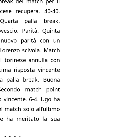
break del match per il
ncese recupera. 40-40.
Quarta palla break.
vescio. Parità. Quinta
 nuovo parità con un
 Lorenzo scivola. Match
l torinese annulla con
tima risposta vincente
a palla break. Buona
 Secondo match point
o vincente. 6-4. Ugo ha
el match solo all’ultimo
 ha meritato la sua