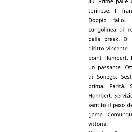
40. Prime palle 
torinese. Il fra
Doppio fallo. 
Lungolinea di ro
palla break. Di
diritto vincente.
point Humbert. I
un passante. Ot
di Sonego. Sest
prima. Parità.
Humbert. Servizi
sentito il peso d
game. Comunque
vittoria.