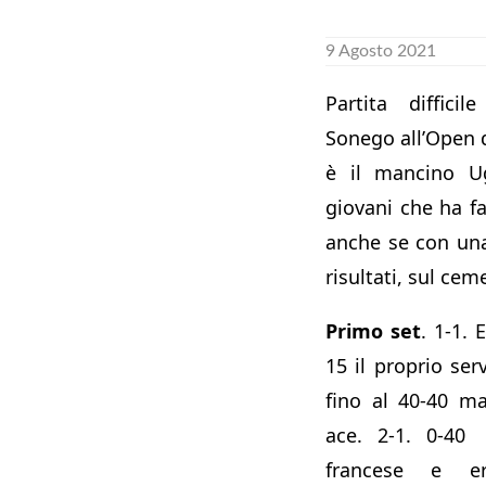
9 Agosto 2021
Partita diffici
Sonego all’Open d
è il mancino U
giovani che ha f
anche se con una
risultati, sul cem
Primo set
. 1-1.
15 il proprio ser
fino al 40-40 m
ace. 2-1. 0-40 
francese e erro