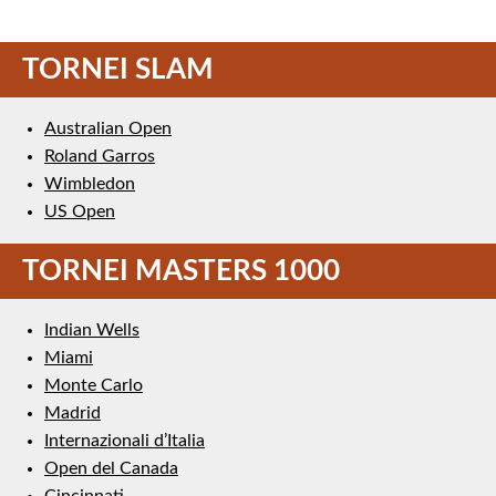
TORNEI SLAM
Australian Open
Roland Garros
Wimbledon
US Open
TORNEI MASTERS 1000
Indian Wells
Miami
Monte Carlo
Madrid
Internazionali d’Italia
Open del Canada
Cincinnati