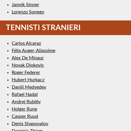
Jannik Sinner
Lorenzo Sonego
TENNISTI STRANIERI
Carlos Alcaraz
Félix Auger-Aliassime
Alex De Minaur
Novak Djokovic
Roger Federer
Hubert Hurkacz
Daniil Medvedev
Rafael Nadal
Andrej Rublëv
Holger Rune
Casper Ruud
Denis Shapovalov
Dominic Thiem