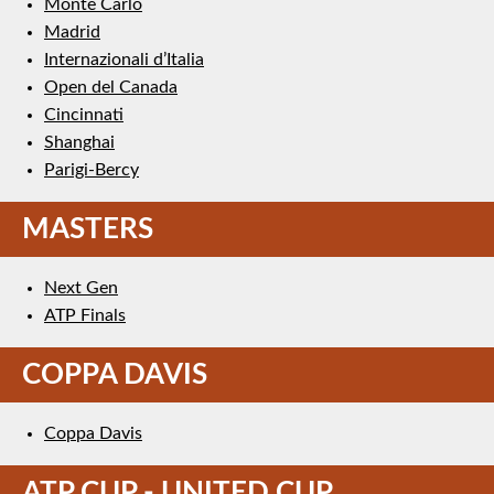
Monte Carlo
Madrid
Internazionali d’Italia
Open del Canada
Cincinnati
Shanghai
Parigi-Bercy
MASTERS
Next Gen
ATP Finals
COPPA DAVIS
Coppa Davis
ATP CUP - UNITED CUP