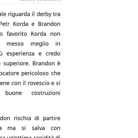
le riguarda il derby tra
i Petr Korda e Brandon
o favorito Korda non
è messo meglio in
più esperienza e credo
o superiore. Brandon è
catore pericoloso che
ne con il rovescio e si
buone costruzioni
don rischia di partire
ita ma si salva con
a un’ottima rapidità di