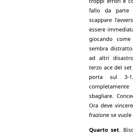
troppi errori e 
fallo da parte
scappare l’avver
essere immediata
giocando come s
sembra distratto.
ad altri disast
terzo ace del set
porta sul 3-1
completamente f
sbagliare. Conc
Ora deve vincere
frazione se vuole
Quarto set
. Bi