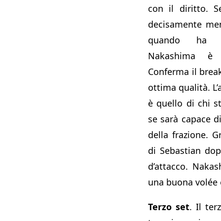
con il diritto. 
decisamente men
quando ha in
Nakashima è 
Conferma il brea
ottima qualità. L
è quello di chi 
se sarà capace di
della frazione. G
di Sebastian dop
d’attacco. Nakas
una buona volée e
Terzo set
. Il te