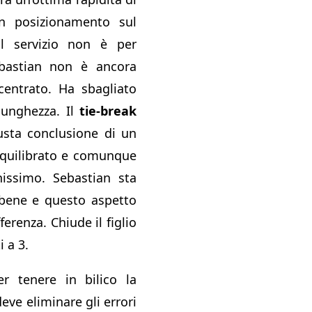
n posizionamento sul
l servizio non è per
bastian non è ancora
entrato. Ha sbagliato
 lunghezza. Il
tie-break
usta conclusione di un
equilibrato e comunque
issimo. Sebastian sta
bene e questo aspetto
ferenza. Chiude il figlio
i a 3.
er tenere in bilico la
eve eliminare gli errori