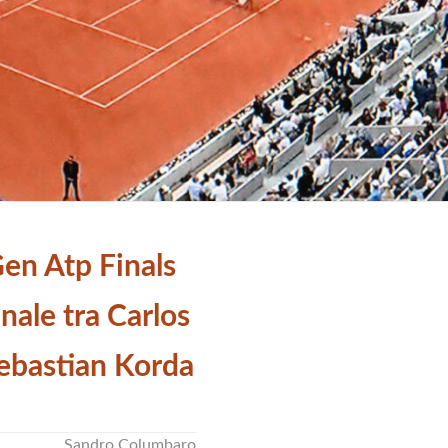
Gen Atp Finals
inale tra Carlos
Sebastian Korda
Sandro Columbaro