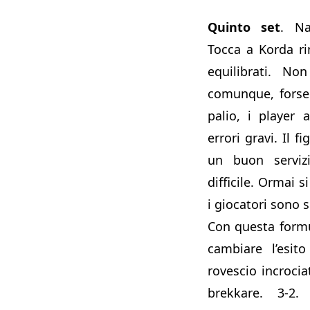
Quinto set
. Na
Tocca a Korda ri
equilibrati. No
comunque, forse
palio, i player 
errori gravi. Il f
un buon serviz
difficile. Ormai 
i giocatori sono 
Con questa form
cambiare l’esit
rovescio incroci
brekkare. 3-2.