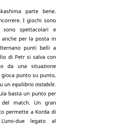
kashima parte bene.
ncorrere. I giochi sono
n sono spettacolari e
 anche per la posta in
alternano punti belli a
iglio di Petr si salva con
io da una situazione
si gioca punto su punto,
su un
equilibrio instabile
.
ula basta un punto per
o del match. Un gran
ato permette a Korda di
 L’uno-due legato al