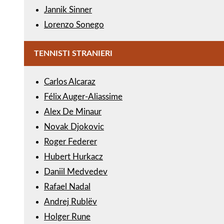
Jannik Sinner
Lorenzo Sonego
TENNISTI STRANIERI
Carlos Alcaraz
Félix Auger-Aliassime
Alex De Minaur
Novak Djokovic
Roger Federer
Hubert Hurkacz
Daniil Medvedev
Rafael Nadal
Andrej Rublëv
Holger Rune