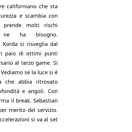
re californiano che sta
curezza e scambia con
 prende molti rischi
 ne ha bisogno.
Korda si risveglia dal
n paio di ottimi punti
rsario al terzo game. Si
. Vediamo se la luce si è
a che abbia ritrovato
rofondità e angoli. Con
rma il break. Sebastian
per merito del servizio.
celerazioni si va al set