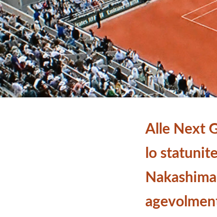
Alle Next 
lo statunit
Nakashima
agevolment