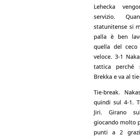
Lehecka vengo
servizio. Qu
statunitense si m
palla è ben lav
quella del ceco
veloce. 3-1 Nak
tattica perché 
Brekka e va al tie
Tie-break. Naka
quindi sul 4-1. T
Jiri. Girano s
giocando molto p
punti a 2 graz