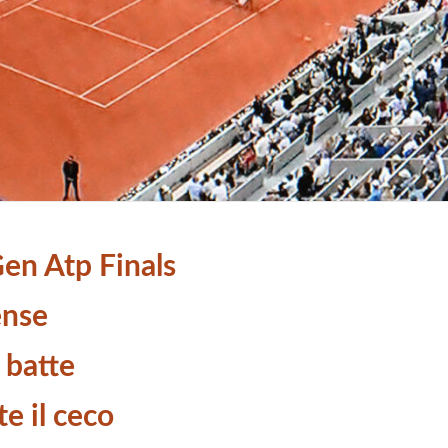
Gen Atp Finals
ense
 batte
e il ceco