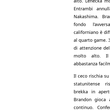
alto. Lehecka mo
Entrambi annull
Nakashima. Br
fondo l’avver
californiano è dif
al quarto game. 3
di attenzione de
molto alto. 
abbastanza facil
Il ceco rischia su
statunitense r
brekka in apert
Brandon gioca 
continuo. Confe