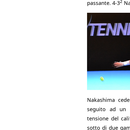
2
passante. 4-3
Na
Nakashima cede 
seguito ad un d
tensione del cali
sotto di due gam