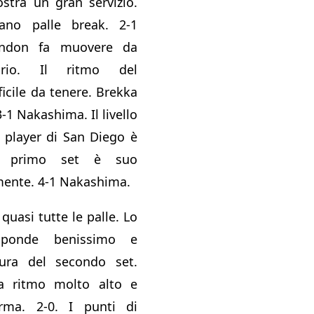
stra un gran servizio.
ano palle break. 2-1
andon fa muovere da
sario. Il ritmo del
ficile da tenere. Brekka
-1 Nakashima. Il livello
l player di San Diego è
Il primo set è suo
mente. 4-1 Nakashima.
 quasi tutte le palle. Lo
isponde benissimo e
ura del secondo set.
a ritmo molto alto e
rma. 2-0. I punti di