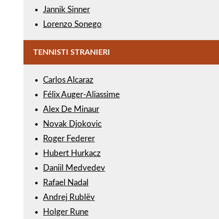
Jannik Sinner
Lorenzo Sonego
TENNISTI STRANIERI
Carlos Alcaraz
Félix Auger-Aliassime
Alex De Minaur
Novak Djokovic
Roger Federer
Hubert Hurkacz
Daniil Medvedev
Rafael Nadal
Andrej Rublëv
Holger Rune