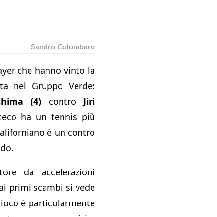
Sandro Columbaro
layer che hanno vinto la
ita nel Gruppo Verde:
hima (4)
contro
Jiri
 ceco ha un tennis più
aliforniano è un contro
ndo.
tore da accelerazioni
ai primi scambi si vede
 gioco è particolarmente