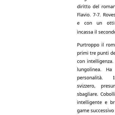
diritto del roman
Flavio. 7-7. Roves
e con un otti
incassa il secondo
Purtroppo il rom
primi tre punti d
con intelligenza.
lungolinea. Ha
personalità. 
svizzero, pres
sbagliare. Cobol
intelligente e b
game successivo s