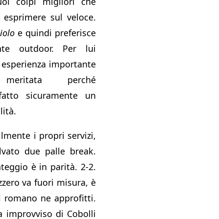
oi colpi migliori che
 esprimere sul veloce.
iolo
e quindi preferisce
nte outdoor. Per lui
esperienza importante
meritata perché
fatto sicuramente un
lità.
ilmente i propri servizi,
lvato due palle break.
eggio è in parità. 2-2.
zzero va fuori misura, è
l romano ne approfitti.
 improvviso di Cobolli