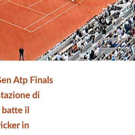
Gen Atp Finals
tazione di
batte il
icker in