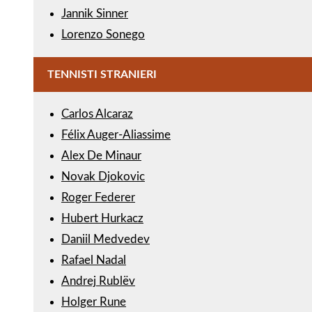
Jannik Sinner
Lorenzo Sonego
TENNISTI STRANIERI
Carlos Alcaraz
Félix Auger-Aliassime
Alex De Minaur
Novak Djokovic
Roger Federer
Hubert Hurkacz
Daniil Medvedev
Rafael Nadal
Andrej Rublëv
Holger Rune