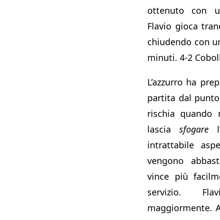
ottenuto con u
Flavio gioca tran
chiudendo con un 
minuti. 4-2 Coboll
L’azzurro ha pre
partita dal punto
rischia quando 
lascia
sfogare
l’
intrattabile asp
vengono abbasta
vince più facilm
servizio. Fl
maggiormente. A