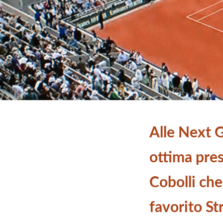
Alle Next 
ottima pres
Cobolli che 
favorito Str