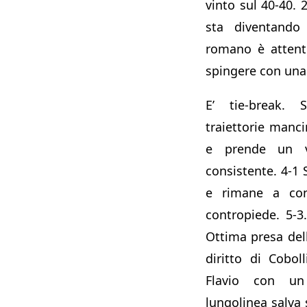
vinto sul 40-40. 2
sta diventando 
romano è attent
spingere con una 
E’ tie-break. 
traiettorie manc
e prende un v
consistente. 4-1 S
e rimane a cont
contropiede. 5-3.
Ottima presa della
diritto di Coboll
Flavio con un 
lungolinea salva s