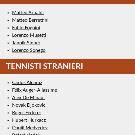
Matteo Arnaldi
Matteo Berrettini
Fabio Fognini
Lorenzo Musetti
Jannik Sinner
Lorenzo Sonego
TENNISTI STRANIERI
Carlos Alcaraz
Félix Auger-Aliassime
Alex De Minaur
Novak Djokovic
Roger Federer
Hubert Hurkacz
Daniil Medvedev