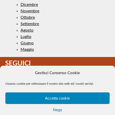
Dicembre
Novembre
Ottobre
Settembre
Agosto
Luglio
Giugno
Maggio
SEGUICI
Gestisci Consenso Cookie
Usiamo cookie per ottimizzare il nostro sito web ed i nostri servizi.
Accetta cookie
Il Tennis a pezzi - Alcune immagini presenti nel sito sono di
Nega
pubblico dominio. Se il loro uso costituisce una violazione dei