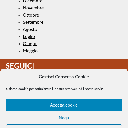
Dicembre
Novembre
Ottobre
Settembre
Agosto
Luglio
Giugno
Maggio
SEGUICI
Gestisci Consenso Cookie
Usiamo cookie per ottimizzare il nostro sito web ed i nostri servizi.
Accetta cookie
Il Tennis a pezzi - Alcune immagini presenti nel sito sono di
Nega
pubblico dominio. Se il loro uso costituisce una violazione dei