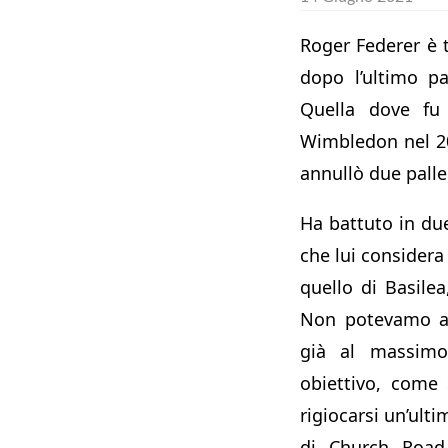
Roger Federer è 
dopo l’ultimo pa
Quella dove fu 
Wimbledon nel 20
annullò due pall
Ha battuto in due
che lui consider
quello di Basilea
Non potevamo as
già al massimo
obiettivo, come
rigiocarsi un’ulti
di Church Road