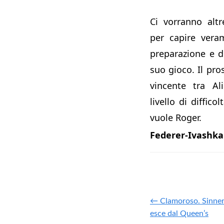
Ci vorranno alt
per capire vera
preparazione e di
suo gioco. Il pro
vincente tra Al
livello di diffico
vuole Roger.
Federer-Ivashka
← Clamoroso. Sinner 
esce dal Queen’s