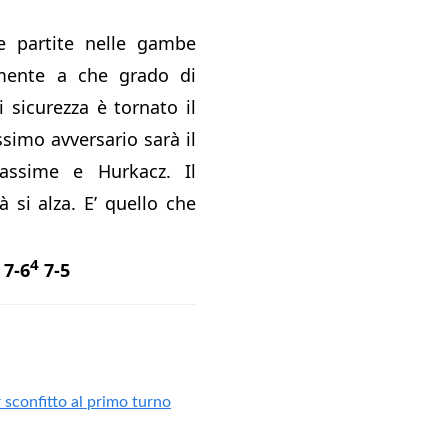
re partite nelle gambe
mente a che grado di
 sicurezza è tornato il
ssimo avversario sarà il
iassime e Hurkacz. Il
ltà si alza. E’ quello che
4
 7-6
7-5
sconfitto al primo turno