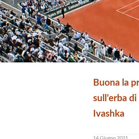
Buona la p
sull’erba di
Ivashka
14 Giugno 2021