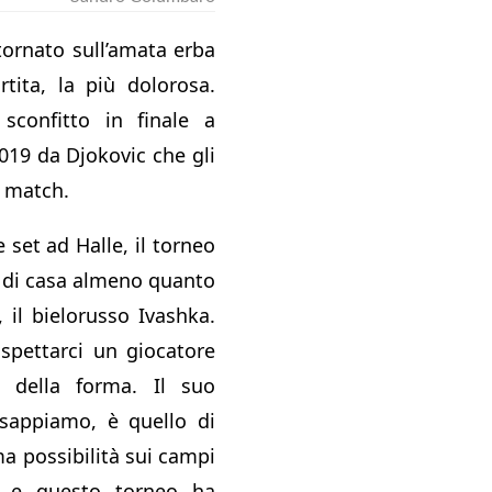
tornato sull’amata erba
rtita, la più dolorosa.
sconfitto in finale a
19 da Djokovic che gli
e match.
 set ad Halle, il torneo
a di casa almeno quanto
, il bielorusso Ivashka.
pettarci un giocatore
 della forma. Il suo
 sappiamo, è quello di
ma possibilità sui campi
 e questo torneo ha