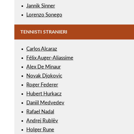
Jannik Sinner
Lorenzo Sonego
TENNISTI STRANIERI
Carlos Alcaraz
Félix Auger-Aliassime
Alex De Minaur
Novak Djokovic
Roger Federer
Hubert Hurkacz
Daniil Medvedev
Rafael Nadal
Andrej Rublëv
Holger Rune