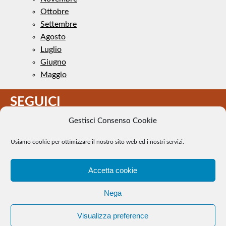
Ottobre
Settembre
Agosto
Luglio
Giugno
Maggio
SEGUICI
Gestisci Consenso Cookie
Usiamo cookie per ottimizzare il nostro sito web ed i nostri servizi.
Accetta cookie
Il Tennis a pezzi - Alcune immagini presenti nel sito sono di
Nega
pubblico dominio. Se il loro uso costituisce una violazione dei
diritti d’autore, se ne faccia comunicazione e si provvederà alla
Visualizza preference
loro rimozione. |
WEB Trieste