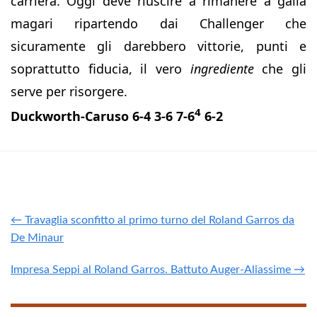
carriera. Oggi deve riuscire a rimanere a galla
magari ripartendo dai Challenger che
sicuramente gli darebbero vittorie, punti e
soprattutto fiducia, il vero
ingrediente
che gli
serve per risorgere.
4
Duckworth-Caruso 6-4 3-6 7-6
6-2
← Travaglia sconfitto al primo turno del Roland Garros da
De Minaur
Impresa Seppi al Roland Garros. Battuto Auger-Aliassime →