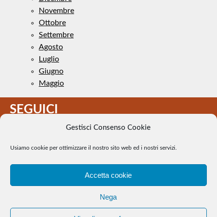
Novembre
Ottobre
Settembre
Agosto
Luglio
Giugno
Maggio
SEGUICI
Gestisci Consenso Cookie
Usiamo cookie per ottimizzare il nostro sito web ed i nostri servizi.
Accetta cookie
Il Tennis a pezzi - Alcune immagini presenti nel sito sono di
Nega
pubblico dominio. Se il loro uso costituisce una violazione dei
diritti d’autore, se ne faccia comunicazione e si provvederà alla