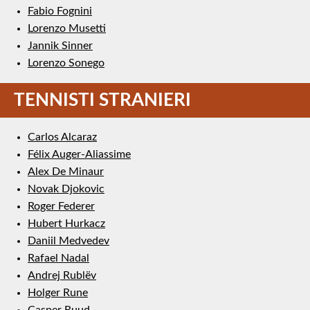
Fabio Fognini
Lorenzo Musetti
Jannik Sinner
Lorenzo Sonego
TENNISTI STRANIERI
Carlos Alcaraz
Félix Auger-Aliassime
Alex De Minaur
Novak Djokovic
Roger Federer
Hubert Hurkacz
Daniil Medvedev
Rafael Nadal
Andrej Rublëv
Holger Rune
Casper Ruud