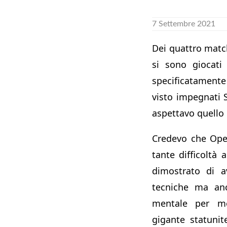
7 Settembre 2021
Dei quattro match
si sono giocati
specificatament
visto impegnati S
aspettavo quello
Credevo che Ope
tante difficoltà 
dimostrato di av
tecniche ma anc
mentale per met
gigante statuni