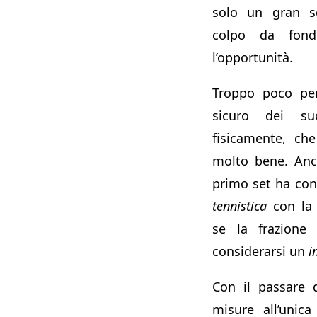
solo un gran se
colpo da fon
l’opportunità.
Troppo poco per
sicuro dei su
fisicamente, ch
molto bene. Anc
primo set ha con
tennistica
con la 
se la frazione
considerarsi un
i
Con il passare 
misure all’unic