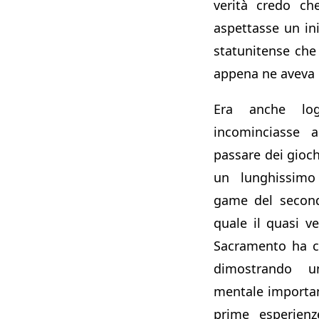
verità credo ch
aspettasse un iniz
statunitense che
appena ne aveva 
Era anche lo
incominciasse 
passare dei gioch
un lunghissimo
game del second
quale il quasi v
Sacramento ha c
dimostrando u
mentale importan
prime esperienz