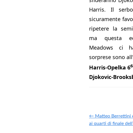
Harris. Il ser
sicuramente favor
ripetere la semi
ma questa ed
Meadows ci h
sorprese sono all
6
Harris-Opelka 6
Djokovic-Brooksb
← Matteo Berrettini è
ai quarti di finale de