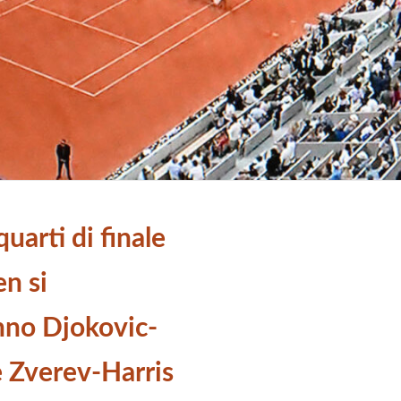
uarti di finale
n si
nno Djokovic-
e Zverev-Harris