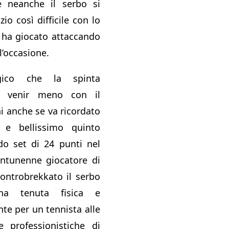
e neanche il serbo si
io così difficile con lo
 ha giocato attaccando
l’occasione.
gico che la spinta
a venir meno con il
i anche se va ricordato
 e bellissimo quinto
o set di 24 punti nel
entunenne giocatore di
ontrobrekkato il serbo
na tenuta fisica e
te per un tennista alle
e professionistiche di