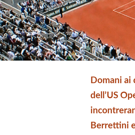
Domani ai q
dell’US Ope
incontrera
Berrettini 