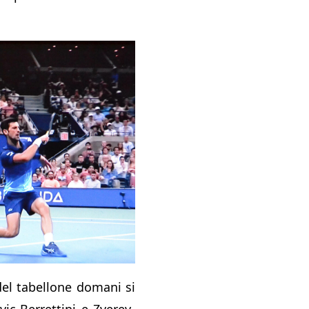
del tabellone domani si
ic-Berrettini e Zverev-