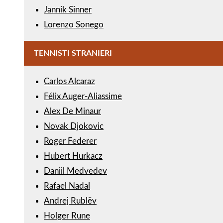
Jannik Sinner
Lorenzo Sonego
TENNISTI STRANIERI
Carlos Alcaraz
Félix Auger-Aliassime
Alex De Minaur
Novak Djokovic
Roger Federer
Hubert Hurkacz
Daniil Medvedev
Rafael Nadal
Andrej Rublëv
Holger Rune