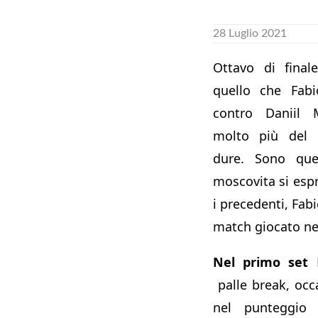
28 Luglio 2021
Ottavo di final
quello che Fabi
contro Daniil M
molto più del l
dure. Sono ques
moscovita si esp
i precedenti, Fabi
match giocato ne
Nel primo set
F
palle break, occ
nel punteggio