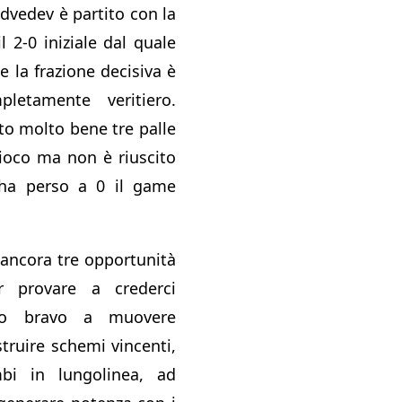
vedev è partito con la
l 2-0 iniziale dal quale
 la frazione decisiva è
letamente veritiero.
ito molto bene tre palle
ioco ma non è riuscito
ha perso a 0 il game
 ancora tre opportunità
r provare a crederci
ato bravo a muovere
struire schemi vincenti,
bi in lungolinea, ad