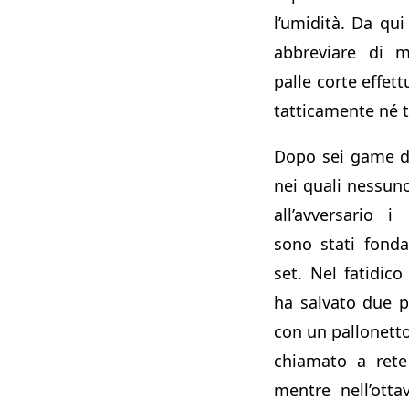
l’umidità. Da qui
abbreviare di 
palle corte effet
tatticamente né 
Dopo sei game di
nei quali nessuno
all’avversario 
sono stati fonda
set. Nel fatidic
ha salvato due p
con un pallonett
chiamato a rete
mentre nell’ott