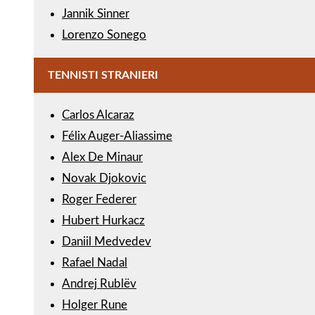
Jannik Sinner
Lorenzo Sonego
TENNISTI STRANIERI
Carlos Alcaraz
Félix Auger-Aliassime
Alex De Minaur
Novak Djokovic
Roger Federer
Hubert Hurkacz
Daniil Medvedev
Rafael Nadal
Andrej Rublëv
Holger Rune