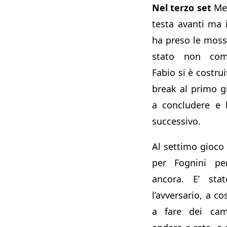
Nel terzo set
Med
testa avanti ma i
ha preso le mosse
stato non comp
Fabio si è costru
break al primo g
a concludere e 
successivo.
Al settimo gioco
per Fognini pe
ancora. E’ st
l’avversario, a co
a fare dei cam