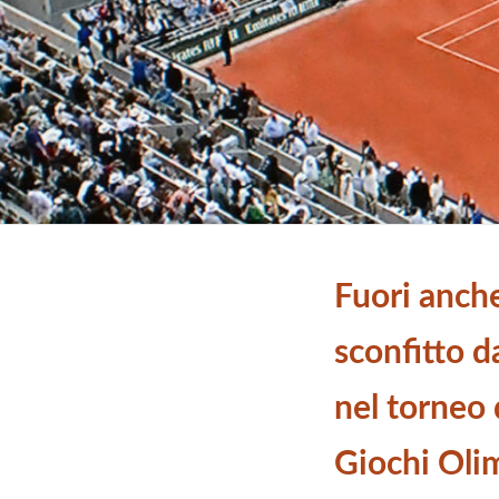
Fuori anch
sconfitto 
nel torneo 
Giochi Oli