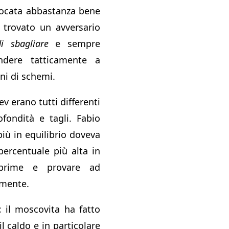
giocata abbastanza bene
 trovato un avversario
i sbagliare
e sempre
ndere tatticamente a
oni di schemi.
v erano tutti differenti
ofondità e tagli. Fabio
più in equilibrio doveva
percentuale più alta in
 prime e provare ad
rmente.
t
il moscovita ha fatto
 il caldo e in particolare