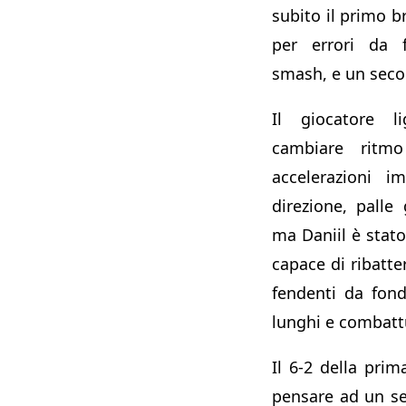
subito il primo b
per errori da
smash, e un seco
Il giocatore 
cambiare ritm
accelerazioni i
direzione, palle
ma Daniil è stat
capace di ribatte
fendenti da fon
lunghi e combattu
Il 6-2 della prim
pensare ad un se