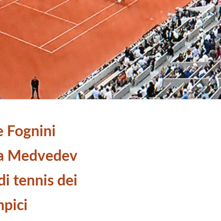
e Fognini
da Medvedev
di tennis dei
mpici