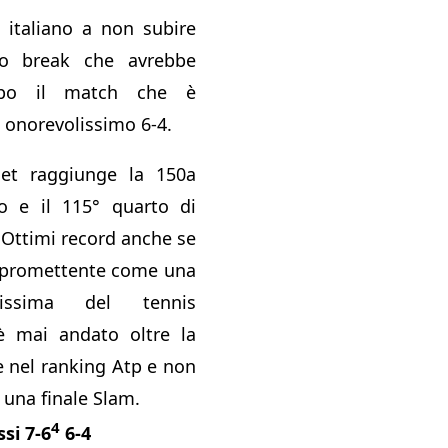
a italiano a non subire
pio break che avrebbe
mpo il match che è
 onorevolissimo 6-4.
et raggiunge la 150a
so e il 115° quarto di
. Ottimi record anche se
a promettente come una
sissima del tennis
 mai andato oltre la
e nel ranking Atp e non
 una finale Slam.
4
si 7-6
6-4