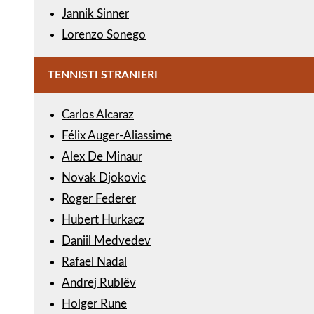
Jannik Sinner
Lorenzo Sonego
TENNISTI STRANIERI
Carlos Alcaraz
Félix Auger-Aliassime
Alex De Minaur
Novak Djokovic
Roger Federer
Hubert Hurkacz
Daniil Medvedev
Rafael Nadal
Andrej Rublëv
Holger Rune