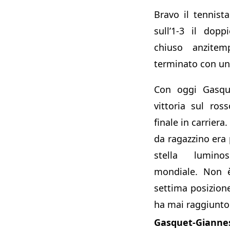
Bravo il tennist
sull’1-3 il dop
chiuso anzite
terminato con un
Con oggi Gasqu
vittoria sul ros
finale in carriera
da ragazzino er
stella lumino
mondiale. Non è
settima posizion
ha mai raggiunto
Gasquet-Giannes