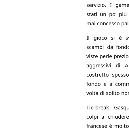
servizio. I gam
stati un po’ pi
mai concesso pal
Il gioco si è s
scambi da fondo
viste perle prezio
aggressivi di 
costretto spess
fondo e a comme
volta di solito n
Tie-break. Gasq
colpi a chiudere
francese è molto