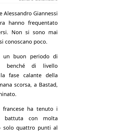
e Alessandro Giannessi
iera hanno frequentato
versi. Non si sono mai
 si conoscano poco.
n un buon periodo di
, benché di livello
lla fase calante della
imana scorsa, a Bastad,
hinato.
l francese ha tenuto i
i battuta con molta
o solo quattro punti al