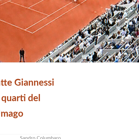
tte Giannessi
 quarti del
 Umago
Sandro Columbaro