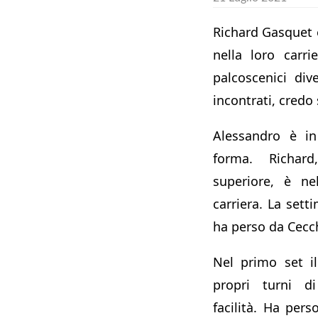
Richard Gasquet 
nella loro carr
palcoscenici di
incontrati, credo
Alessandro è i
forma. Richard
superiore, è ne
carriera. La sett
ha perso da Cecc
Nel primo set i
propri turni d
facilità. Ha pers